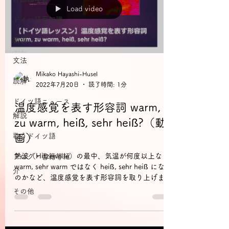
Load video
ドイツ語豆知識
表現
文法
Mikako Hayashi-Husel
読解
2022年7月20日
読了時間: 1分
ドイツ語ニュース
温度感覚を表す形容詞 warm,
解説
zu warm, heiß, sehr heiß?（動
歌うドイツ語
画）
熱波（Hitzewelle）の最中、気温が何度以上なら
ブログ・書籍等紹
warm, sehr warm ではなく heiß, sehr heiß になる
介
のかなど、温度感覚を表す形容詞を取り上げま
す。また、暑気あたりなどの体への影響に関する
その他
語彙もご紹介します。