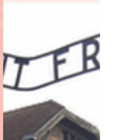
Mikako Hayashi-Husel
2022年3月15日
読了時間: 5分
フランツ・カフカの執筆に関す
る名言の謎
私が物を書くためには孤独が必要だ。 世捨て人
のような孤独ではなく、死人のような孤独が。
この名言はフランツ・カフカ（1883-1924）のも
のだという。 購読しているマガジンに言及され
ていた。ただし、出典不明の断り書き付きで。...