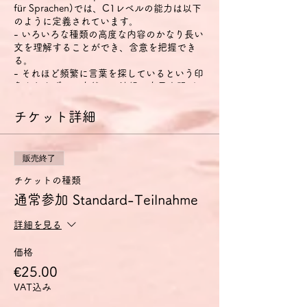
für Sprachen)では、C1レベルの能力は以下
のように定義されています。
- いろいろな種類の高度な内容のかなり長い
文を理解することができ、含意を把握でき
る。
- それほど頻繁に言葉を探しているという印
象を与えずに、自然かつ流暢に自己表現がで
きる。
- 社会的・職業的生活において、また職業訓
チケット詳細
練や大学において、効果的かつ柔軟に言語を
用いることができる。
- 複雑な話題について明確で、しっかりとし
販売終了
た構成の詳細な文を作ることができる。
チケットの種類
特に話す技能については、以下のように定義
通常参加 Standard-Teilnahme
されています。
- それほど頻繁に言葉を探しているという印
詳細を見る
象を与えずに、自然かつ流暢に自己表現がで
きる。
価格
- 社会的・職業的生活において、効果的かつ
€25.00
柔軟に言語を用いることができる。
- 自分の思考や意見を正確に表現し、自分の
VAT込み
発言を他人の発言とうまくつなげることがで