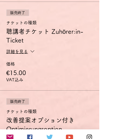
きる。
- 複雑な事態を詳しく説明し、議題点を互い
に関連付け、特定の観点を特に取り上げて自
販売終了
分の発言を適切に完成させることができる。
チケットの種類
聴講者チケット Zuhörer:in-
討論会のコンセプト
C1討論会は、このC1の能力の獲得を目指し
Ticket
ている方に、特に筋道を立てて話す練習の場
を提供するものです。
詳細を見る
少人数のグループで、教師は司会役に専念す
ることで、参加者全員が十分な発言の機会を
価格
得られるようにします。
€15.00
事前に配布された資料に従って議論を進めま
す。
VAT込み
主にゲーテインスティテュートのC1検定試
験の口頭試験部門で出題されるような題材と
課題を扱いますが、扱うテーマのご希望がご
販売終了
ざいましたら、お申し込みの際にコメント欄
にご記入ください。可能な限り考慮します。
チケットの種類
改善提案オプション付き
使用言語はドイツ語のみとしますが、どうし
てもドイツ語で表現できないことがあった
Optimierungsoption
り、意思の疎通が図れない場合は日本語を使
用することも可能です（時間節約が目的で