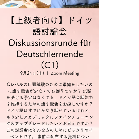
【上級者向け】ドイツ
語討論会
Diskussionsrunde für
Deutschlernende
(C1)
9月24日(土)
  |  
Zoom Meeting
Cレベルの口頭試験のために準備をしたいの
に話す機会が少なくてお困りですか？ 試験
を受ける予定はなくても、ドイツ語会話能力
を維持するための話す機会をお探しですか？
ドイツ語はすでにかなり話せているけれど、
もう少しアカデミックにファインチューニン
グ＆アップグレードしたいとお考えですか？
この討論会はそんな方のためにピッタリのイ
ベントです。 事前に配布する資料につい