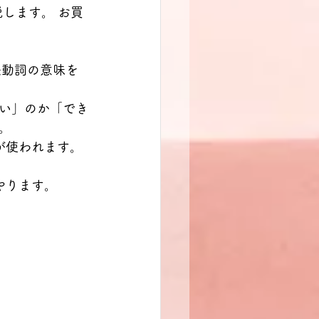
説します。 お買
ben 法動詞の意味を
い」のか「でき
。
が使われます。
にやります。