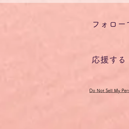
I Fragen ohne Fragewort 疑
また
問詞のない疑問文
詞 
フォロー
応援する
Do Not Sell My Pers