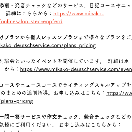
添削・発音チェックなどのサービス、日記コースやニュ
。 詳細はこちらから：
https://www.mikako-
/onlinesalon-steckenpferd
けプラン
から
個人レッスンプラン
まで様々なプランをご
kako-deutschservice.com/plans-pricing
討論会といった
イベント
を開催しています。  詳細はホ
ーから：
https://www.mikako-deutschservice.com/event
コースやニュースコース
でライティングスキルアップを
スのまとめの添削指導。お申し込みはこちら：
https://w
plans-pricing
一問一答サービスや作文チェック、発音チェック
などの
気軽にご利用ください。 お申し込みはこちらから：