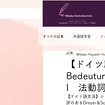
すべての記事
外国語学習
ド
Mikako Hayashi-Hu
ブログ・書籍等紹介
その他
【ドイツ語文
Bedeutu
I 法動
【ドイツ語文法】シ
評のあるDreyer＆Schmit