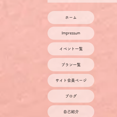
II Fragen mit Fragewort 疑問
詞のある疑問文
ホーム
Impressum
イベント一覧
プラン一覧
サイト会員ページ
ブログ
自己紹介