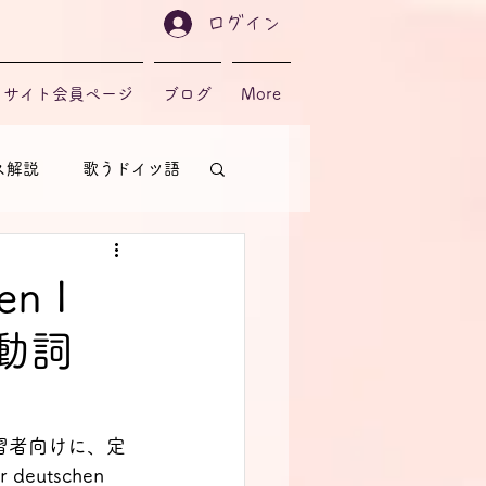
ログイン
サイト会員ページ
ブログ
More
ス解説
歌うドイツ語
n I
法動詞
習者向けに、定
 deutschen 