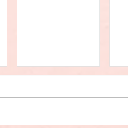
【ドイツ語文法】§17 Fragen
【ド