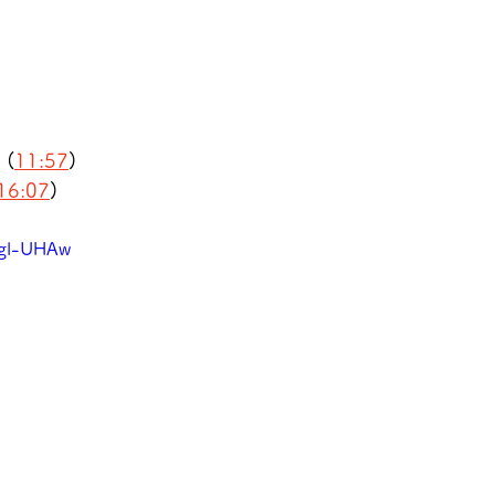
 (
11:57
)
16:07
)
jgl-UHAw