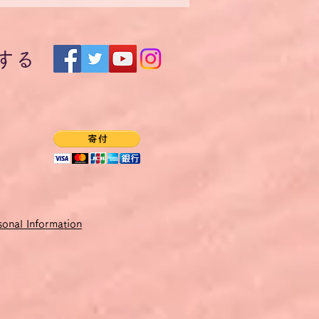
は zu 不定詞句を伴う動
III 不定詞句の時制の用法
する
onal Information