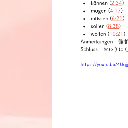
können (
2:34
)
mögen (
4:17
)
müssen (
6:21
)
sollen (
8:38
)
wollen (
10:21
)
Anmerkungen　備考
Schluss　おわりに (
https://youtu.be/4Uq