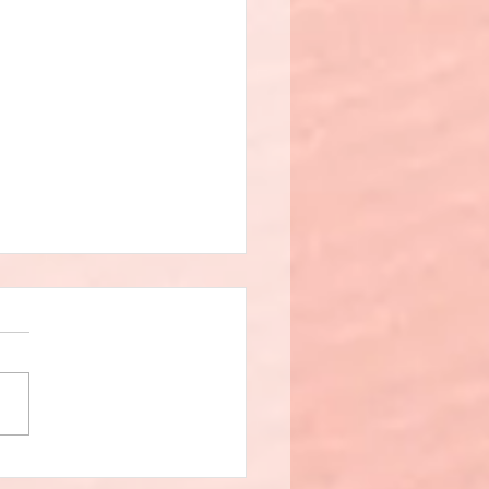
イツ語文法】§16 dass 文