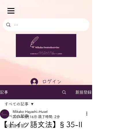
ログイン
新規登録
記事
すべての記事
Mikako Hayashi-Husel
すべての記事
2024年5月16日
読了時間: 2分
【ドイツ語文法】§ 35-II
外国語学習