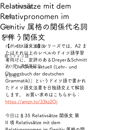
Relativsätze mit dem
ドイツ語豆知識
Relativpronomen im
表現
Genitiv 属格の関係代名詞
文法
を伴う関係文
読解
【ドイツ語文法】シリーズでは、A2 ま
ドイツ語ニュース解説
たはそれ以上のレベルのドイツ語学習
歌うドイツ語
者向けに、定評のあるDreyer＆Schmitt
ブログ・書籍等紹介
の「Die Gelbe aktuell (Lehr- und 
Übungsbuch der deutschen 
その他
Grammatik)」というドイツ語で書かれ
たドイツ語文法書を日独語交えて解説
します。 お買い求めはこちらから： 
https://amzn.to/33kz2Oj
今回は 
§ 35 Relativsätze 関係文 第 
II 項 Relativsätze mit dem 
Relativpronomen im Genitiv 属格の関