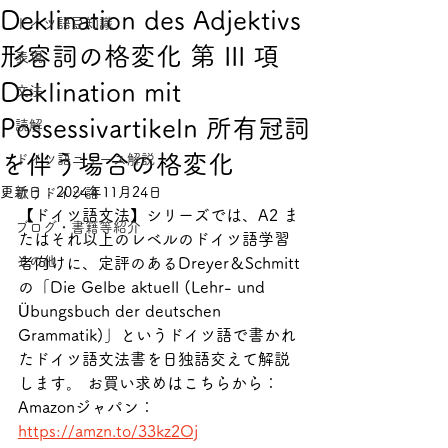
Deklination des Adjektivs
ドイツ語豆知識
形容詞の格変化 第 III 項
表現
Deklination mit
文法
Possessivartikeln 所有冠詞
読解
を伴う場合の格変化
ドイツ語ニュース解説
更新日：
2024年11月24日
歌うドイツ語
【ドイツ語文法】シリーズでは、A2 ま
ブログ・書籍等紹介
たはそれ以上のレベルのドイツ語学習
その他
者向けに、定評のあるDreyer＆Schmitt
の「Die Gelbe aktuell (Lehr- und 
Übungsbuch der deutschen 
Grammatik)」というドイツ語で書かれ
たドイツ語文法書を日独語交えて解説
します。 お買い求めはこちらから： 
Amazonジャパン： 
https://amzn.to/33kz2Oj