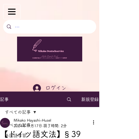
ログイン
新規登録
記事
すべての記事
Mikako Hayashi-Husel
すべての記事
2024年11月17日
読了時間: 2分
【ドイツ語文法】§ 39
外国語学習