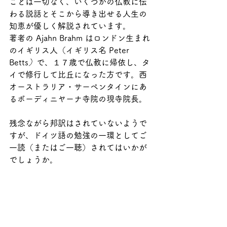
ことは一切なく、いくつかの仏教に伝
わる説話とそこから導き出せる人生の
知恵が優しく解説されています。
著者の Ajahn Brahm はロンドン生まれ
のイギリス人（イギリス名 Peter 
Betts
）
で、１７歳で仏教に帰依し、タ
イで修行して比丘になった方です。西
オーストラリア・サーペンタインにあ
るボーディニヤーナ寺院の現寺院長。
残念ながら邦訳はされていないようで
すが、ドイツ語の勉強の一環としてご
一読（またはご一聴）されてはいかが
でしょうか。