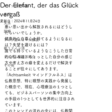
Der Elefant, der das Glück
ドイツ語豆知識
vergaß
表現
更新日：
2024年11月24日
文法
悪い思い出から解放されるにはどうし
読解
たらいいでしょうか。
健康的な自尊心を持てるようになるに
ドイツ語ニュース解説
は？失望を避けるには？
歌うドイツ語
誰でも持っているようなこうした日常
的な悩みは、ちょっとした自分の感じ
ブログ・書籍等紹介
方や考え方の癖を変えるだけで解決す
その他
ることが往々にしてあります。
「Achtsamkeit マインドフルネス」は
仏教思想、特に瞑想の実践から発展し
た概念で、現在、心理療法の１つとし
ても、ビジネスパーソンの集中力向上
の手段の1つとしても世界的に注目され
ています。
このトレンドの流れの中には、仏教関