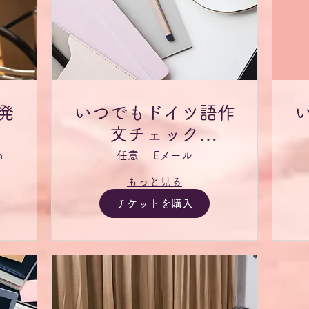
発
いつでもドイツ語作
文チェック
Textkorrektur für
m
任意
Eメール
jederzeit
もっと見る
チケットを購入