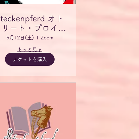
Steckenpferd オト
フリート・プロイス
ラ―読書会
9月12日(土)
Zoom
もっと見る
チケットを購入