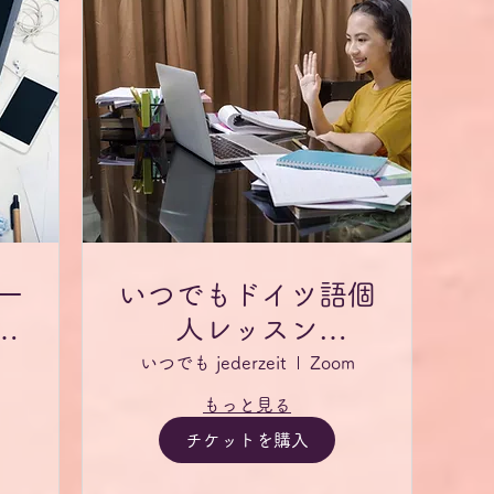
一
いつでもドイツ語個
e-
人レッスン
r
Deutsch-
いつでも jederzeit
Zoom
Einzelunterricht für
もっと見る
jederzeit
チケットを購入