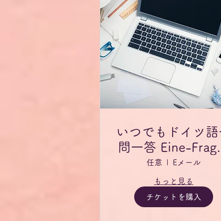
いつでもドイツ語
問一答 Eine-Frag
eine-Antwort fü
任意
Eメール
jederzeit
もっと見る
チケットを購入