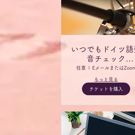
いつでもドイツ語
音チェック
Aussprache-
任意
EメールまたはZoo
Check-Karte für
もっと見る
jederzeit
チケットを購入