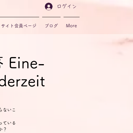
ログイン
サイト会員ページ
ブログ
More
ine-
derzeit
らないこ
っている
か？