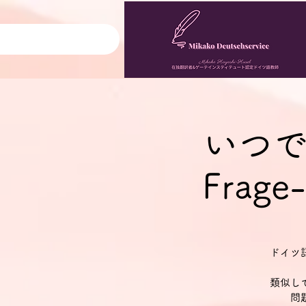
いつで
Frage-
ドイツ
類似し
問