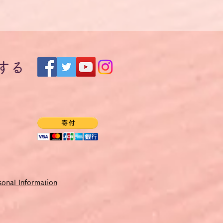
する
onal Information