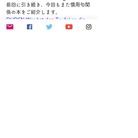
前回に引き続き、今回もまた慣用句関
係の本をご紹介します。
DUDEN Wer hat den Teufel an die 
Wand gemalt? Redensarten - Wo sie 
herkommen, was sie bedeuten
（誰が
悪魔を壁に描いた（縁起でもないこと
を言った）？成句 - その由来と意味）