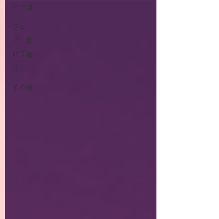
イツ語
ブロ
グ・書
籍等紹
介
その他