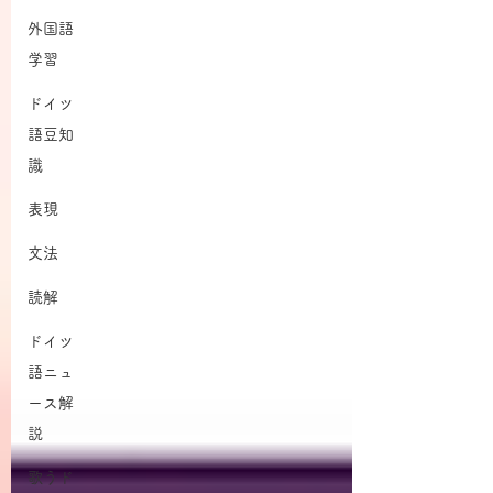
外国語
学習
ドイツ
語豆知
識
表現
文法
読解
ドイツ
語ニュ
ース解
説
歌うド