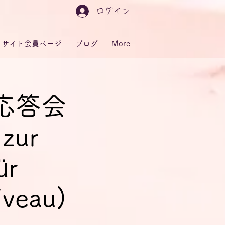
ログイン
サイト会員ページ
ブログ
More
応答会
 zur
ür
iveau)