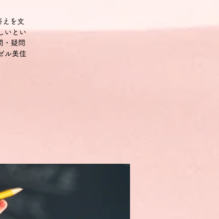
答えを文
しいとい
問・疑問
ゼル美佳