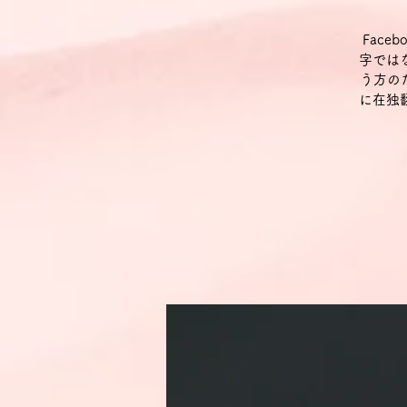
Fac
字では
う方の
に在独