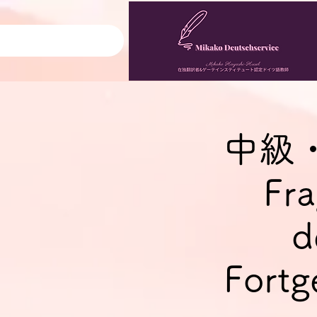
中級
Fra
d
Fortg