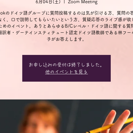
6月04日(土)
  |  
Zoom Meeting
ebookのドイツ語グループに質問投稿するのは気が引ける方、質問の
なく、口で説明してもらいたいという方、質疑応答のライブ感が欲
ためのイベント。ありとあらゆるB/Cレベル・ドイツ語に関する質
翻訳者・ゲーテインスティテュート認定ドイツ語教師である林フー
子がお答えします。
お申し込みの受付は終了しました。
他のイベントを見る