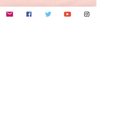
夢・希望・野心を説明することができる。
3) 自分の意見や計画を短く説明し、論拠を
述べることができる。
4) 物語を語ったり、本や映画のあらすじを
このイベントをシェア
再現して自分の反応を描写することができ
る。
B2レベルとは？
ヨーロッパ言語共通参照枠（CEFR Common
European Framework of Reference/GER
Gemeinsamer europäischer Referenzrahmen
für Sprachen)では、B2レベルの能力は以下
のように定義されています。
- 自分の専門分野の専門的議論も含めて、抽
象的かつ具体的な話題の複雑な文の主要な内
容を理解できる。
- お互いに緊張しないで母語話者とやり取り
Do Not Sell My Personal Information
ができるくらい流暢かつ自然である。
- かなり広汎な範囲の話題について、明確で
詳細な文を作ることができ、さまざまな選択
肢について長所や短所を示しながら現在の問
題についての視点を説明できる。
フォローする
特に話す技能については、以下のように定義