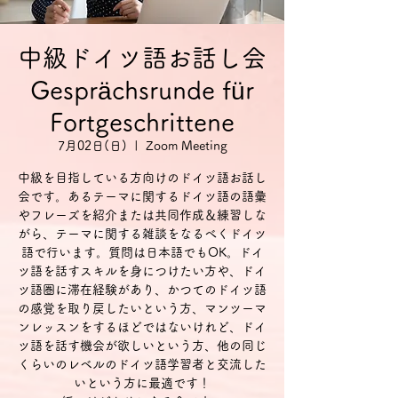
中級ドイツ語お話し会
Gesprächsrunde für
Fortgeschrittene
7月02日(日)
  |  
Zoom Meeting
中級を目指している方向けのドイツ語お話し
会です。あるテーマに関するドイツ語の語彙
やフレーズを紹介または共同作成＆練習しな
がら、テーマに関する雑談をなるべくドイツ
語で行います。質問は日本語でもOK。ドイ
ツ語を話すスキルを身につけたい方や、ドイ
ツ語圏に滞在経験があり、かつてのドイツ語
の感覚を取り戻したいという方、マンツーマ
ンレッスンをするほどではないけれど、ドイ
ツ語を話す機会が欲しいという方、他の同じ
くらいのレベルのドイツ語学習者と交流した
いという方に最適です！