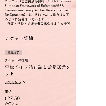
ヨーロッパ言語共通参照枠（CEFR Common
European Framework of Reference/GER
Gemeinsamer europäischer Referenzrahmen
für Sprachen)では、B1レベルの能力は以下
のように定義されています。
- 仕事・学校・娯楽で普段出会うような身近
な話題について、明瞭な標準語であれば主要
点を理解できる。
- その言葉が話されている地域を旅行してい
チケット詳細
るときに起こりそうな、たいていの事態に対
処することができる。
- 身近で個人的にも関心のある話題につい
販売終了
て、単純な方法で結びつけられた脈絡のある
文を作ることができる。
チケットの種類
- 経験・出来事・夢・希望・野心を説明し、
中級ドイツ語お話し会参加チケ
意見や計画の理由・説明を短く述べることが
ット
できる。
特に話す技能については、以下のように定義
されています。
詳細を見る
1) 身近な話題や、個人的に興味のある話
題、あるいは日常的な家族や趣味、仕事、旅
価格
行、時事問題などについてであれば、準備し
€27.50
なくても会話に参加できる。
VAT込み
2) 簡単で脈絡のある文で経験・出来事・