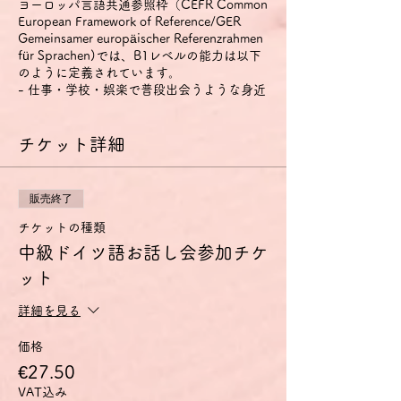
ヨーロッパ言語共通参照枠（CEFR Common
European Framework of Reference/GER
Gemeinsamer europäischer Referenzrahmen
für Sprachen)では、B1レベルの能力は以下
のように定義されています。
- 仕事・学校・娯楽で普段出会うような身近
な話題について、明瞭な標準語であれば主要
点を理解できる。
- その言葉が話されている地域を旅行してい
チケット詳細
るときに起こりそうな、たいていの事態に対
処することができる。
- 身近で個人的にも関心のある話題につい
販売終了
て、単純な方法で結びつけられた脈絡のある
文を作ることができる。
チケットの種類
- 経験・出来事・夢・希望・野心を説明し、
中級ドイツ語お話し会参加チケ
意見や計画の理由・説明を短く述べることが
ット
できる。
特に話す技能については、以下のように定義
されています。
詳細を見る
1) 身近な話題や、個人的に興味のある話
題、あるいは日常的な家族や趣味、仕事、旅
価格
行、時事問題などについてであれば、準備し
€27.50
なくても会話に参加できる。
VAT込み
2) 簡単で脈絡のある文で経験・出来事・