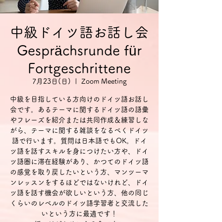
中級ドイツ語お話し会
Gesprächsrunde für
Fortgeschrittene
7月23日(日)
  |  
Zoom Meeting
中級を目指している方向けのドイツ語お話し
会です。あるテーマに関するドイツ語の語彙
やフレーズを紹介または共同作成＆練習しな
がら、テーマに関する雑談をなるべくドイツ
語で行います。質問は日本語でもOK。ドイ
ツ語を話すスキルを身につけたい方や、ドイ
ツ語圏に滞在経験があり、かつてのドイツ語
の感覚を取り戻したいという方、マンツーマ
ンレッスンをするほどではないけれど、ドイ
ツ語を話す機会が欲しいという方、他の同じ
くらいのレベルのドイツ語学習者と交流した
いという方に最適です！