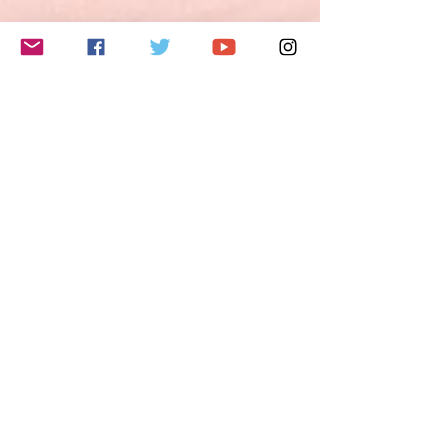
夢・希望・野心を説明することができる。
3) 自分の意見や計画を短く説明し、論拠を
述べることができる。
4) 物語を語ったり、本や映画のあらすじを
このイベントをシェア
再現して自分の反応を描写することができ
る。
B2レベルとは？
ヨーロッパ言語共通参照枠（CEFR Common
European Framework of Reference/GER
Gemeinsamer europäischer Referenzrahmen
für Sprachen)では、B2レベルの能力は以下
のように定義されています。
- 自分の専門分野の専門的議論も含めて、抽
象的かつ具体的な話題の複雑な文の主要な内
容を理解できる。
- お互いに緊張しないで母語話者とやり取り
Do Not Sell My Personal Information
ができるくらい流暢かつ自然である。
- かなり広汎な範囲の話題について、明確で
詳細な文を作ることができ、さまざまな選択
肢について長所や短所を示しながら現在の問
題についての視点を説明できる。
フォローする
特に話す技能については、以下のように定義