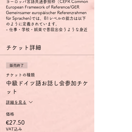
ヨーロッパ言語共通参照枠（CEFR Common
European Framework of Reference/GER
Gemeinsamer europäischer Referenzrahmen
für Sprachen)では、B1レベルの能力は以下
のように定義されています。
- 仕事・学校・娯楽で普段出会うような身近
な話題について、明瞭な標準語であれば主要
点を理解できる。
- その言葉が話されている地域を旅行してい
チケット詳細
るときに起こりそうな、たいていの事態に対
処することができる。
- 身近で個人的にも関心のある話題につい
販売終了
て、単純な方法で結びつけられた脈絡のある
文を作ることができる。
チケットの種類
- 経験・出来事・夢・希望・野心を説明し、
中級ドイツ語お話し会参加チケ
意見や計画の理由・説明を短く述べることが
ット
できる。
特に話す技能については、以下のように定義
されています。
詳細を見る
1) 身近な話題や、個人的に興味のある話
題、あるいは日常的な家族や趣味、仕事、旅
価格
行、時事問題などについてであれば、準備し
€27.50
なくても会話に参加できる。
VAT込み
2) 簡単で脈絡のある文で経験・出来事・