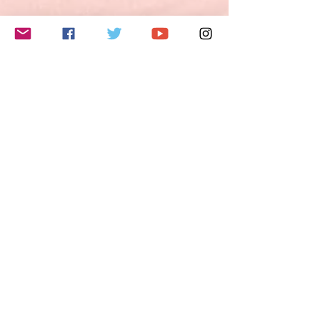
夢・希望・野心を説明することができる。
3) 自分の意見や計画を短く説明し、論拠を
述べることができる。
4) 物語を語ったり、本や映画のあらすじを
このイベントをシェア
再現して自分の反応を描写することができ
る。
B2レベルとは？
ヨーロッパ言語共通参照枠（CEFR Common
European Framework of Reference/GER
Gemeinsamer europäischer Referenzrahmen
für Sprachen)では、B2レベルの能力は以下
のように定義されています。
- 自分の専門分野の専門的議論も含めて、抽
象的かつ具体的な話題の複雑な文の主要な内
容を理解できる。
- お互いに緊張しないで母語話者とやり取り
Do Not Sell My Personal Information
ができるくらい流暢かつ自然である。
- かなり広汎な範囲の話題について、明確で
詳細な文を作ることができ、さまざまな選択
肢について長所や短所を示しながら現在の問
題についての視点を説明できる。
フォローする
特に話す技能については、以下のように定義