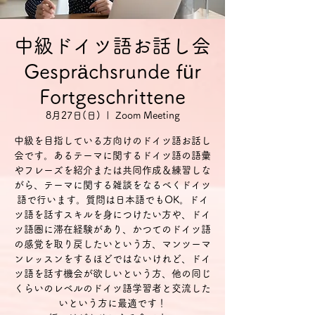
中級ドイツ語お話し会
Gesprächsrunde für
Fortgeschrittene
8月27日(日)
  |  
Zoom Meeting
中級を目指している方向けのドイツ語お話し
会です。あるテーマに関するドイツ語の語彙
やフレーズを紹介または共同作成＆練習しな
がら、テーマに関する雑談をなるべくドイツ
語で行います。質問は日本語でもOK。ドイ
ツ語を話すスキルを身につけたい方や、ドイ
ツ語圏に滞在経験があり、かつてのドイツ語
の感覚を取り戻したいという方、マンツーマ
ンレッスンをするほどではないけれど、ドイ
ツ語を話す機会が欲しいという方、他の同じ
くらいのレベルのドイツ語学習者と交流した
いという方に最適です！