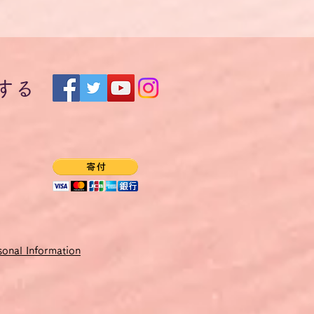
する
onal Information