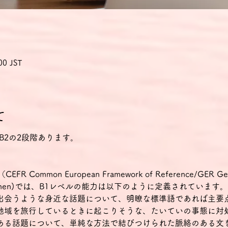
00 JST
て
B2の2段階あります。
mmon European Framework of Reference/GER Gemein
ür Sprachen)では、B1レベルの能力は以下のように定義されています。
段出会うような身近な話題について、明瞭な標準語であれば主要
る地域を旅行しているときに起こりそうな、たいていの事態に対
のある話題について、単純な方法で結びつけられた脈絡のある文