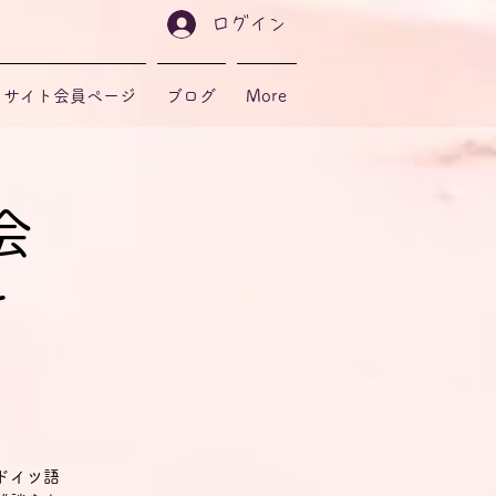
ログイン
サイト会員ページ
ブログ
More
会
r
ドイツ語