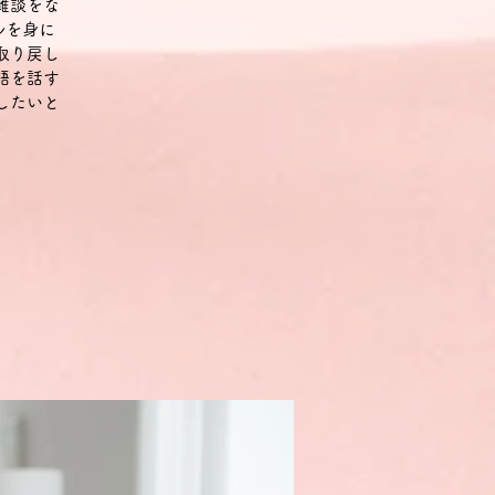
雑談をな
ルを身に
取り戻し
語を話す
したいと