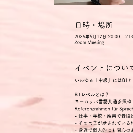
日時・場所
2026年5月17日 20:00 – 21:
Zoom Meeting
イベントについ
いわゆる「中級」にはB1と
B1レベルとは？
ヨーロッパ言語共通参照枠（CEFR Co
Referenzrahmen f
- 仕事・学校・娯楽で普
- その言葉が話されてい
- 身近で個人的にも関心