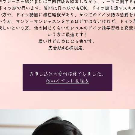
やフレーズを紹介または共同作成＆練習しながら、テーマに関する
ドイツ語で行います。質問は日本語でもOK。ドイツ語を話すスキ
い方や、ドイツ語圏に滞在経験があり、かつてのドイツ語の感覚を
いう方、マンツーマンレッスンをするほどではないけれど、ドイツ
欲しいという方、他の同じくらいのレベルのドイツ語学習者と交流
いう方に最適です！
緩いけどためになる会です。
先着順4名様限定。
お申し込みの受付は終了しました。
他のイベントを見る