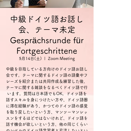
中級ドイツ語お話し
会、テーマ未定
Gesprächsrunde für
Fortgeschrittene
5月14日(土)
  |  
Zoom Meeting
中級を目指している方向けのドイツ語お話し
会です。テーマに関するドイツ語の語彙やフ
レーズを紹介または共同作成＆練習した後、
テーマに関する雑談をなるべくドイツ語で行
います。質問は日本語でもOK。ドイツ語を
話すスキルを身につけたい方や、ドイツ語圏
に滞在経験があり、かつてのドイツ語の感覚
を取り戻したいという方、マンツーマンレッ
スンをするほどではないけれど、ドイツ語を
話す機会が欲しいという方、他の同じくらい
のレベルのドイツ語学習者と交流したいとい