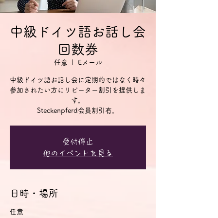
中級ドイツ語お話し会
回数券
任意
  |  
Eメール
中級ドイツ語お話し会に定期的ではなく時々
参加されたい方にリピーター割引を提供しま
す。
Steckenpferd会員割引有。
受付停止
他のイベントを見る
日時・場所
任意