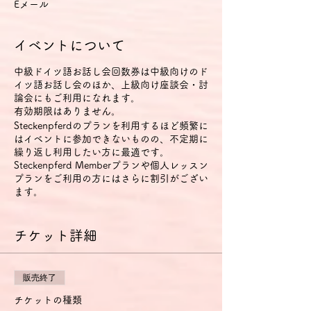
Eメール
イベントについて
中級ドイツ語お話し会回数券は中級向けのド
イツ語お話し会のほか、上級向け座談会・討
論会にもご利用になれます。
有効期限はありません。
Steckenpferdのプランを利用するほど頻繁に
はイベントに参加できないものの、不定期に
繰り返し利用したい方に最適です。
Steckenpferd Memberプランや個人レッスン
プランをご利用の方にはさらに割引がござい
ます。
ご購入後、回数券分利用できるクーポンコー
ドがeメールで送信されますので、個別イベ
チケット詳細
ントにお申し込みの際にクーポンコード記入
欄にそのコードをご記入ください。
販売終了
料金について
チケットの種類
チケット料金には、チケット手数料およびド