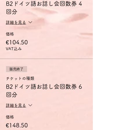
イツの付加価値税19％が含まれています。
B2ドイツ語お話し会回数券 4
ドイツに拠点を置く当社では、クレジットカ
回分
ード決済の受付がシステムの制約上、ユーロ
でしかできないため、価格をユーロで設定し
詳細を見る
ております。ご利用になっているクレジット
カード会社がお客様の口座から引き落としす
価格
る時点での円・ユーロ為替レートによって円
での金額が変動しますので、予めご了承くだ
€104.50
さい。
VAT込み
１ユーロはおおよそ137～147円の間で推移
します。
販売終了
チケットの種類
B2ドイツ語お話し会回数券 6
回分
詳細を見る
価格
€148.50