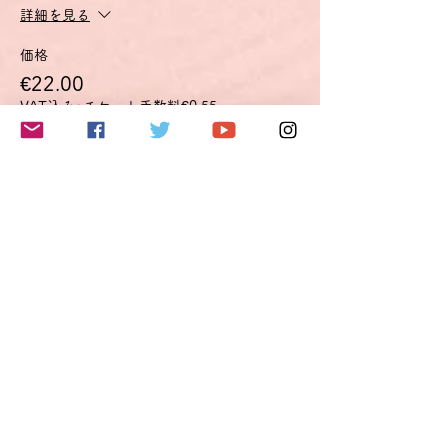
されています。
詳細を見る
1) 身近な話題や、個人的に興味のある話
題、あるいは日常的な家族や趣味、仕事、旅
価格
行、時事問題などについてであれば、準備し
€22.00
なくても会話に参加できる。
2) 簡単で脈絡のある文で経験・出来事・
VAT込み
+チケット手数料€0.55
夢・希望・野心を説明することができる。
3) 自分の意見や計画を短く説明し、論拠を
述べることができる。
4) 物語を語ったり、本や映画のあらすじを
このイベントをシェア
再現して自分の反応を描写することができ
る。
お話し会のコンセプト
B1お話し会は、このB1の能力の獲得を目指
している方に、1～3) の練習の場を提供する
ものです。
少人数のグループで、教師は司会役に専念す
ることで、参加者全員が十分な発言の機会を
得られるようにします。
使用言語は基本的にドイツ語ですが、発言し
たい内容のドイツ語単語や表現が分からない
場合は日本語で発言しても構いません。その
場合、他の参加者または教師が相当するドイ