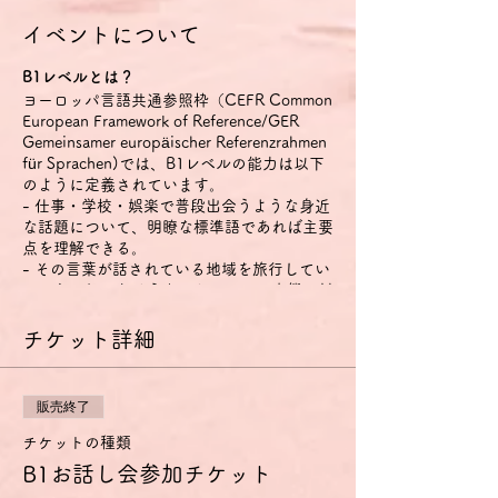
イベントについて
B1レベルとは？
ヨーロッパ言語共通参照枠（CEFR Common
European Framework of Reference/GER
Gemeinsamer europäischer Referenzrahmen
für Sprachen)では、B1レベルの能力は以下
のように定義されています。
- 仕事・学校・娯楽で普段出会うような身近
な話題について、明瞭な標準語であれば主要
点を理解できる。
- その言葉が話されている地域を旅行してい
るときに起こりそうな、たいていの事態に対
処することができる。
- 身近で個人的にも関心のある話題につい
チケット詳細
て、単純な方法で結びつけられた脈絡のある
文を作ることができる。
- 経験・出来事・夢・希望・野心を説明し、
販売終了
意見や計画の理由・説明を短く述べることが
できる。
チケットの種類
B1お話し会参加チケット
特に話す技能については、以下のように定義