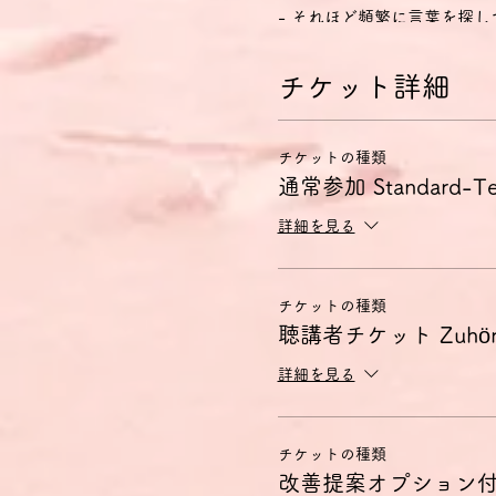
- それほど頻繁に言葉を探
- 社会的・職業的生活にお
- 自分の思考や意見を正確
チケット詳細
- 複雑な事態を詳しく説明
できる。
チケットの種類
討論会のコンセプト
C1討論会は、このC1の能
通常参加 Standard-Te
少人数のグループで、教師は
詳細を見る
事前に配布する資料について
や自由なディスカッションを
扱うテーマのご希望がござい
ご希望に応じてゲーテインス
チケットの種類
ば歓迎会プログラムや旅行の
聴講者チケット Zuhörer:
使用言語はドイツ語のみとし
詳細を見る
語を使用することも可能です
討論会は録画されます。動画
改善提案オプションをご利用
チケットの種類
ールにて送付いたします。こ
改善提案オプション