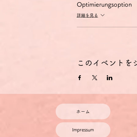
料金について
Optimierungsoption
チケット料金には、チケット
詳細を見る
ドイツに拠点を置く当社では
で設定しております。
ご利用になっているクレジッ
金額が変動しますので、予め
１ユーロはおおよそ126～1
料金の割引
このイベントを
毎月1～2回座談会・討論会に
てお得です。お申し込みは
こ
座談会・討論会に定期的では
ホーム
Impressum