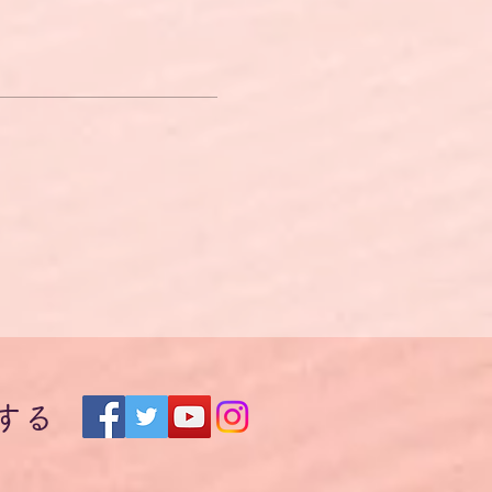
できないため、価格をユーロ
ロ為替レートによって円での
」に入会されると会員割引があっ
さい。ご購入は
こちら
。
する