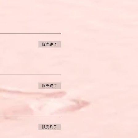
発言を適切に完成させることが
販売終了
するものです。
るようにします。
スピーチ内容に関する質疑応答
限り考慮します。
進めることも可能です。例え
販売終了
の疎通が図れない場合は日本
も含む）改善点のご提案をメ
販売終了