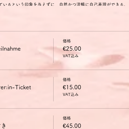
しているという印象を与えずに、自然かつ流暢に自己表現ができる。
いて、効果的かつ柔軟に言語を用いることができる。
に表現し、自分の発言を他人の発言とうまくつなげることができる。
し、議題点を互いに関連付け、特定の観点を特に取り上げて自分の
価格
力の獲得を目指している方に、特に筋道を立てて話す練習の場を提供
ilnahme
€25.00
司会役に専念することで、参加者全員が十分な発言の機会を得られ
VAT込み
、賛否の意見を各自1～2分のスピーチとして述べます。その後、
行います。
ましたら、お申し込みの際にコメント欄にご記入ください。可能な
ティテュートC1ドイツ語検定試験の口頭試験問題に沿って議論を
価格
共同計画やプレゼンテーションの共同制作など。
in-Ticket
€15.00
VAT込み
ますが、どうしてもドイツ語で表現できないことがあったり、意思
（時間節約が目的です）。
はイベント終了後2週間、参加者の方に閲覧可能です。
になると、この動画を基にドイツ語表現（発音・イントネーション
価格
の場合、動画を6カ月閲覧できる別リンクも送付いたします。
付き
€45.00