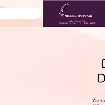
D
Cレベ