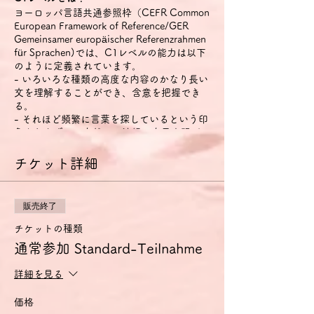
ヨーロッパ言語共通参照枠（CEFR Common
European Framework of Reference/GER
Gemeinsamer europäischer Referenzrahmen
für Sprachen)では、C1レベルの能力は以下
のように定義されています。
- いろいろな種類の高度な内容のかなり長い
文を理解することができ、含意を把握でき
る。
- それほど頻繁に言葉を探しているという印
象を与えずに、自然かつ流暢に自己表現がで
きる。
- 社会的・職業的生活において、また職業訓
チケット詳細
練や大学において、効果的かつ柔軟に言語を
用いることができる。
- 複雑な話題について明確で、しっかりとし
販売終了
た構成の詳細な文を作ることができる。
チケットの種類
特に話す技能については、以下のように定義
通常参加 Standard-Teilnahme
されています。
- それほど頻繁に言葉を探しているという印
詳細を見る
象を与えずに、自然かつ流暢に自己表現がで
きる。
価格
- 社会的・職業的生活において、効果的かつ