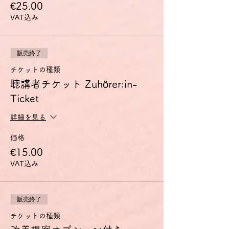
€25.00
柔軟に言語を用いることができる。
- 自分の思考や意見を正確に表現し、自分の
VAT込み
発言を他人の発言とうまくつなげることがで
きる。
- 複雑な事態を詳しく説明し、議題点を互い
に関連付け、特定の観点を特に取り上げて自
販売終了
分の発言を適切に完成させることができる。
チケットの種類
聴講者チケット Zuhörer:in-
討論会のコンセプト
C1討論会は、このC1の能力の獲得を目指し
Ticket
ている方に、特に筋道を立てて話す練習の場
を提供するものです。
詳細を見る
少人数のグループで、教師は司会役に専念す
ることで、参加者全員が十分な発言の機会を
価格
得られるようにします。
€15.00
事前に配布する資料について、その中のドイ
ツ語表現に関する疑問点を話し合い、資料内
VAT込み
容の論点整理をした上で、その内容に関する
賛否の意見を各自1～2分のスピーチとして
述べます。その後、スピーチ内容に関する質
販売終了
疑応答や自由なディスカッションを行いま
す。
チケットの種類
扱うテーマのご希望がございましたら、お申