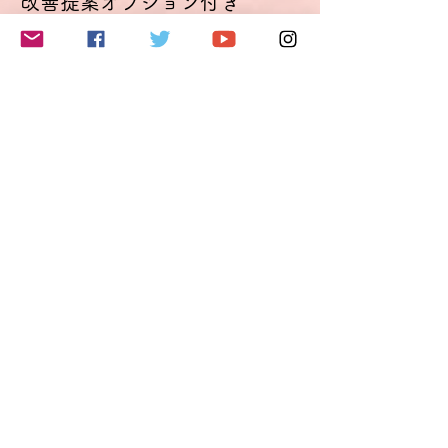
改善提案オプション付き
し込みの際にコメント欄にご記入ください。
可能な限り考慮します。
Optimierungsoption
使用言語はドイツ語のみとしますが、どうし
詳細を見る
てもドイツ語で表現できないことがあった
り、意思の疎通が図れない場合は日本語を使
価格
用することも可能です（時間節約が目的で
€45.00
す）。
討論会は録画されます。動画はイベント終了
VAT込み
後2週間、参加者の方に閲覧可能です。
改善提案オプションをご利用になると、この
動画を基にドイツ語表現（発音・イントネー
ションも含む）改善点のご提案をメールにて
このイベントをシェア
送付いたします。この場合、動画を6カ月閲
覧できる別リンクも送付いたします。
料金について
チケット料金には、チケット手数料およびド
イツの付加価値税19％が含まれています。
ドイツに拠点を置く当社では、クレジットカ
ード決済の受付がシステムの制約上、ユーロ
でしかできないため、価格をユーロで設定し
ております。