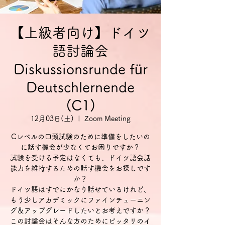
【上級者向け】ドイツ
語討論会
Diskussionsrunde für
Deutschlernende
(C1)
12月03日(土)
  |  
Zoom Meeting
Cレベルの口頭試験のために準備をしたいの
に話す機会が少なくてお困りですか？
試験を受ける予定はなくても、ドイツ語会話
能力を維持するための話す機会をお探しです
か？
ドイツ語はすでにかなり話せているけれど、
もう少しアカデミックにファインチューニン
グ＆アップグレードしたいとお考えですか？
この討論会はそんな方のためにピッタリのイ