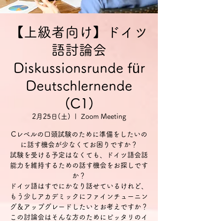
【上級者向け】ドイツ
語討論会
Diskussionsrunde für
Deutschlernende
(C1)
2月25日(土)
  |  
Zoom Meeting
Cレベルの口頭試験のために準備をしたいの
に話す機会が少なくてお困りですか？
試験を受ける予定はなくても、ドイツ語会話
能力を維持するための話す機会をお探しです
か？
ドイツ語はすでにかなり話せているけれど、
もう少しアカデミックにファインチューニン
グ＆アップグレードしたいとお考えですか？
この討論会はそんな方のためにピッタリのイ