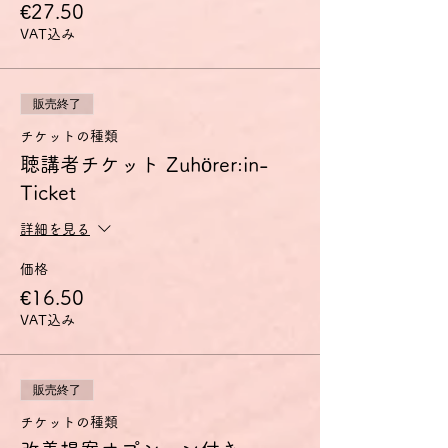
€27.50
柔軟に言語を用いることができる。
- 自分の思考や意見を正確に表現し、自分の
VAT込み
発言を他人の発言とうまくつなげることがで
きる。
- 複雑な事態を詳しく説明し、議題点を互い
に関連付け、特定の観点を特に取り上げて自
販売終了
分の発言を適切に完成させることができる。
チケットの種類
聴講者チケット Zuhörer:in-
討論会のコンセプト
C1討論会は、このC1の能力の獲得を目指し
Ticket
ている方に、特に筋道を立てて話す練習の場
を提供するものです。
詳細を見る
少人数のグループで、教師は司会役に専念す
ることで、参加者全員が十分な発言の機会を
価格
得られるようにします。
€16.50
事前に配布する資料について、その中のドイ
ツ語表現に関する疑問点を話し合い、資料内
VAT込み
容の論点整理をした上で、その内容に関する
賛否の意見を各自1～2分のスピーチとして
述べます。その後、スピーチ内容に関する質
販売終了
疑応答や自由なディスカッションを行いま
す。
チケットの種類
扱うテーマのご希望がございましたら、お申