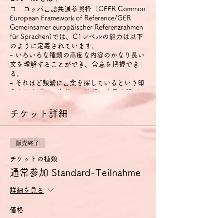
ヨーロッパ言語共通参照枠（CEFR Common
European Framework of Reference/GER
Gemeinsamer europäischer Referenzrahmen
für Sprachen)では、C1レベルの能力は以下
のように定義されています。
- いろいろな種類の高度な内容のかなり長い
文を理解することができ、含意を把握でき
る。
- それほど頻繁に言葉を探しているという印
象を与えずに、自然かつ流暢に自己表現がで
きる。
- 社会的・職業的生活において、また職業訓
チケット詳細
練や大学において、効果的かつ柔軟に言語を
用いることができる。
- 複雑な話題について明確で、しっかりとし
販売終了
た構成の詳細な文を作ることができる。
チケットの種類
特に話す技能については、以下のように定義
通常参加 Standard-Teilnahme
されています。
- それほど頻繁に言葉を探しているという印
詳細を見る
象を与えずに、自然かつ流暢に自己表現がで
きる。
価格
- 社会的・職業的生活において、効果的かつ