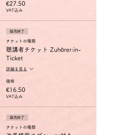
€27.50
柔軟に言語を用いることができる。
- 自分の思考や意見を正確に表現し、自分の
VAT込み
発言を他人の発言とうまくつなげることがで
きる。
- 複雑な事態を詳しく説明し、議題点を互い
に関連付け、特定の観点を特に取り上げて自
販売終了
分の発言を適切に完成させることができる。
チケットの種類
聴講者チケット Zuhörer:in-
討論会のコンセプト
C1討論会は、このC1の能力の獲得を目指し
Ticket
ている方に、特に筋道を立てて話す練習の場
を提供するものです。
詳細を見る
少人数のグループで、教師は司会役に専念す
ることで、参加者全員が十分な発言の機会を
価格
得られるようにします。
€16.50
事前に配布する資料について、その中のドイ
ツ語表現に関する疑問点を話し合い、資料内
VAT込み
容の論点整理をした上で、その内容に関する
賛否の意見を各自1～2分のスピーチとして
述べます。その後、スピーチ内容に関する質
販売終了
疑応答や自由なディスカッションを行いま
す。
チケットの種類
扱うテーマのご希望がございましたら、お申