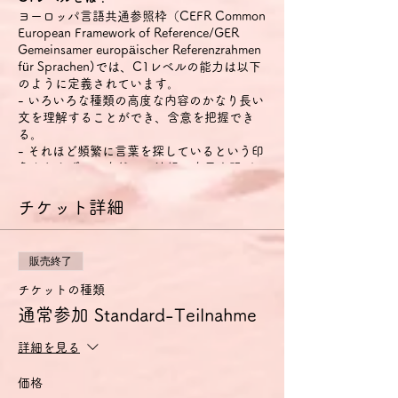
ヨーロッパ言語共通参照枠（CEFR Common
European Framework of Reference/GER
Gemeinsamer europäischer Referenzrahmen
für Sprachen)では、C1レベルの能力は以下
のように定義されています。
- いろいろな種類の高度な内容のかなり長い
文を理解することができ、含意を把握でき
る。
- それほど頻繁に言葉を探しているという印
象を与えずに、自然かつ流暢に自己表現がで
きる。
- 社会的・職業的生活において、また職業訓
チケット詳細
練や大学において、効果的かつ柔軟に言語を
用いることができる。
- 複雑な話題について明確で、しっかりとし
販売終了
た構成の詳細な文を作ることができる。
チケットの種類
特に話す技能については、以下のように定義
通常参加 Standard-Teilnahme
されています。
- それほど頻繁に言葉を探しているという印
詳細を見る
象を与えずに、自然かつ流暢に自己表現がで
きる。
価格
- 社会的・職業的生活において、効果的かつ