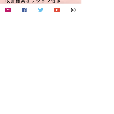
改善提案オプション付き
し込みの際にコメント欄にご記入ください。
可能な限り考慮します。
Optimierungsoption
使用言語はドイツ語のみとしますが、どうし
詳細を見る
てもドイツ語で表現できないことがあった
り、意思の疎通が図れない場合は日本語を使
価格
用することも可能です（時間節約が目的で
€49.50
す）。
討論会は録画されます。動画はイベント終了
VAT込み
後2週間、参加者の方に閲覧可能です。
改善提案オプションをご利用になると、この
動画を基にドイツ語表現（発音・イントネー
ションも含む）改善点のご提案をメールにて
このイベントをシェア
送付いたします。この場合、動画を6カ月閲
覧できる別リンクも送付いたします。
料金について
チケット料金には、チケット手数料およびド
イツの付加価値税19％が含まれています。
ドイツに拠点を置く当社では、クレジットカ
ード決済の受付がシステムの制約上、ユーロ
でしかできないため、価格をユーロで設定し
ております。