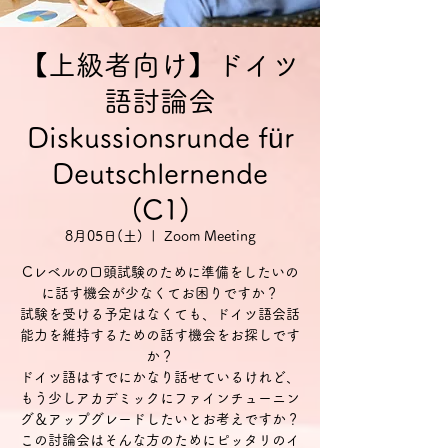
【上級者向け】ドイツ
語討論会
Diskussionsrunde für
Deutschlernende
(C1)
8月05日(土)
  |  
Zoom Meeting
Cレベルの口頭試験のために準備をしたいの
に話す機会が少なくてお困りですか？
試験を受ける予定はなくても、ドイツ語会話
能力を維持するための話す機会をお探しです
か？
ドイツ語はすでにかなり話せているけれど、
もう少しアカデミックにファインチューニン
グ＆アップグレードしたいとお考えですか？
この討論会はそんな方のためにピッタリのイ