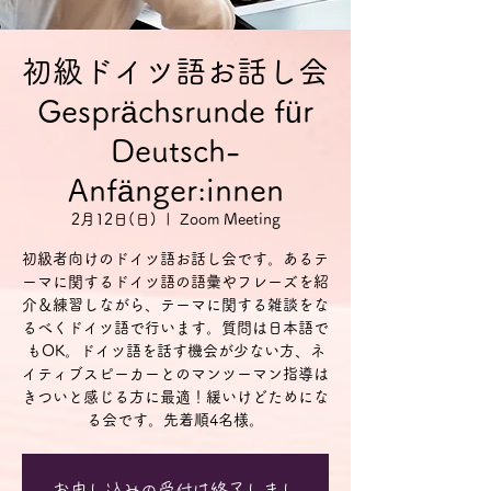
初級ドイツ語お話し会
Gesprächsrunde für
Deutsch-
Anfänger:innen
2月12日(日)
  |  
Zoom Meeting
初級者向けのドイツ語お話し会です。あるテ
ーマに関するドイツ語の語彙やフレーズを紹
介＆練習しながら、テーマに関する雑談をな
るべくドイツ語で行います。質問は日本語で
もOK。ドイツ語を話す機会が少ない方、ネ
イティブスピーカーとのマンツーマン指導は
きついと感じる方に最適！緩いけどためにな
る会です。先着順4名様。
お申し込みの受付は終了しまし