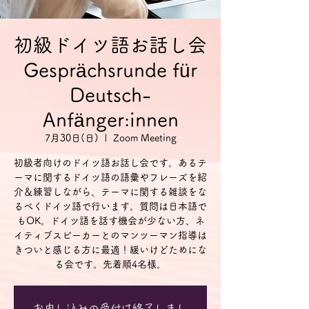
初級ドイツ語お話し会
Gesprächsrunde für
Deutsch-
Anfänger:innen
7月30日(日)
  |  
Zoom Meeting
初級者向けのドイツ語お話し会です。あるテ
ーマに関するドイツ語の語彙やフレーズを紹
介＆練習しながら、テーマに関する雑談をな
るべくドイツ語で行います。質問は日本語で
もOK。ドイツ語を話す機会が少ない方、ネ
イティブスピーカーとのマンツーマン指導は
きついと感じる方に最適！緩いけどためにな
る会です。先着順4名様。
お申し込みの受付は終了しまし