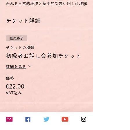
われる日常的表現と基本的な言い回しは理解
し、用いることもできる。
- 自分や他人を紹介することができ、どこに
チケット詳細
住んでいるか、誰と知り合いか、持ち物など
の個人的情報について、質問をしたり、答え
たりできる。
- 相手がゆっくりかつはっきりと話し、助け
販売終了
船を出してくれるなら簡単なやり取りをする
ことができる。
チケットの種類
A2
初級者お話し会参加チケット
- ごく基本的な個人的情報や家族情報、買い
物・近所・仕事など、直接的関係がある領域
詳細を見る
に関する、よく使われる文や表現が理解でき
る。
価格
- 簡単で日常的な範囲なら、身近で日常の事
€22.00
柄についての直接の簡単な情報交換に応ずる
ことができる。
VAT込み
- 自分の出自や学歴、身の回りの状況、直接
的な必要性のある領域の事柄を簡単な言葉で
説明できる。
このイベントをシェア
特に話す技能については、以下のように定義
されています。