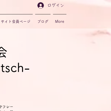
ログイン
サイト会員ページ
ブログ
More
会
tsch-
やフレー