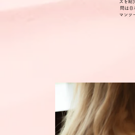
ズを紹
問は日
マンツ