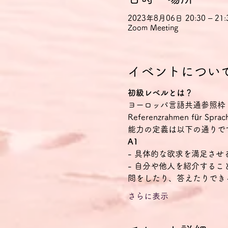
2023年8月06日 20:30 – 21:
Zoom Meeting
イベントについ
初級レベルとは？
ヨーロッパ言語共通参照枠（CEFR Co
Referenzrahmen f
能力の定義は以下の通りで
A1
- 具体的な欲求を満足さ
- 自分や他人を紹介する
問をしたり、答えたりでき
さらに表示