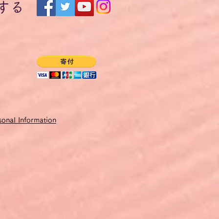
する
onal Information