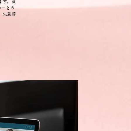
ます。質
カーとの
。先着順