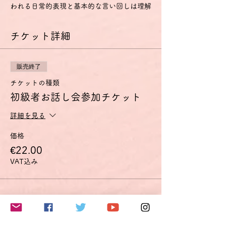
われる日常的表現と基本的な言い回しは理解
し、用いることもできる。
- 自分や他人を紹介することができ、どこに
チケット詳細
住んでいるか、誰と知り合いか、持ち物など
の個人的情報について、質問をしたり、答え
たりできる。
- 相手がゆっくりかつはっきりと話し、助け
販売終了
船を出してくれるなら簡単なやり取りをする
ことができる。
チケットの種類
A2
初級者お話し会参加チケット
- ごく基本的な個人的情報や家族情報、買い
物・近所・仕事など、直接的関係がある領域
詳細を見る
に関する、よく使われる文や表現が理解でき
る。
価格
- 簡単で日常的な範囲なら、身近で日常の事
€22.00
柄についての直接の簡単な情報交換に応ずる
ことができる。
VAT込み
- 自分の出自や学歴、身の回りの状況、直接
的な必要性のある領域の事柄を簡単な言葉で
説明できる。
このイベントをシェア
特に話す技能については、以下のように定義
されています。