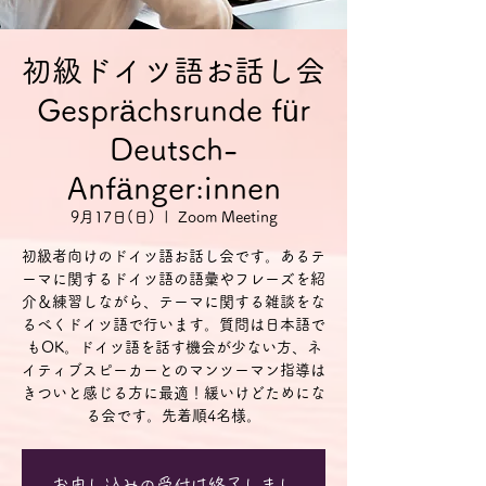
初級ドイツ語お話し会
Gesprächsrunde für
Deutsch-
Anfänger:innen
9月17日(日)
  |  
Zoom Meeting
初級者向けのドイツ語お話し会です。あるテ
ーマに関するドイツ語の語彙やフレーズを紹
介＆練習しながら、テーマに関する雑談をな
るべくドイツ語で行います。質問は日本語で
もOK。ドイツ語を話す機会が少ない方、ネ
イティブスピーカーとのマンツーマン指導は
きついと感じる方に最適！緩いけどためにな
る会です。先着順4名様。
お申し込みの受付は終了しまし