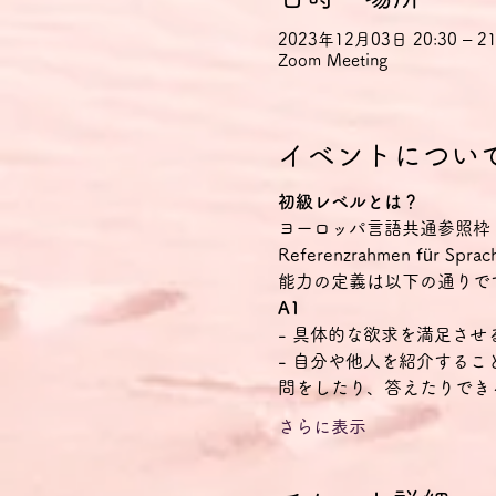
2023年12月03日 20:30 – 21
Zoom Meeting
イベントについ
初級レベルとは？
ヨーロッパ言語共通参照枠（CEFR Co
Referenzrahmen f
能力の定義は以下の通りで
A1
- 具体的な欲求を満足さ
- 自分や他人を紹介する
問をしたり、答えたりでき
さらに表示