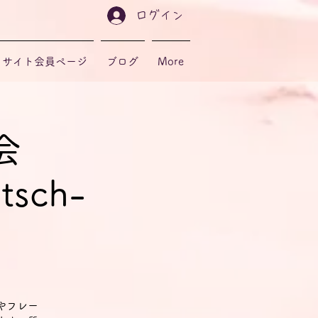
ログイン
サイト会員ページ
ブログ
More
会
tsch-
やフレー