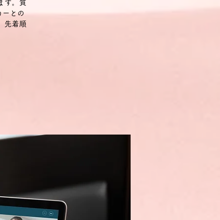
ます。質
カーとの
。先着順