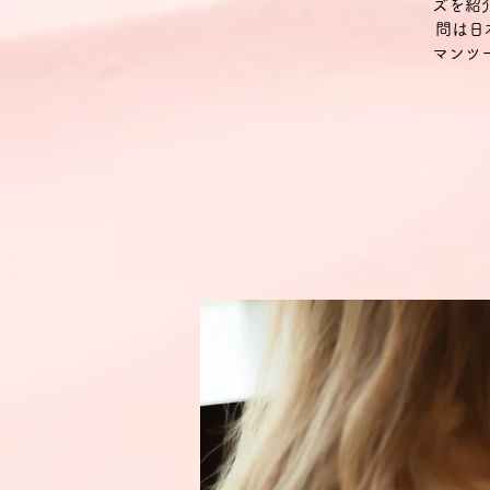
ズを紹
問は日
マンツ