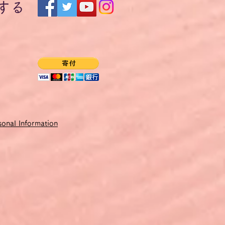
する
onal Information