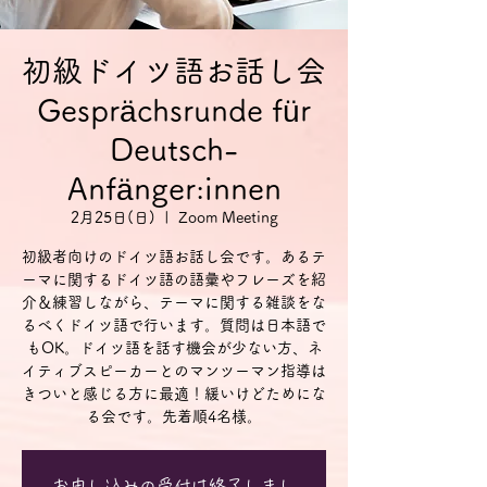
初級ドイツ語お話し会
Gesprächsrunde für
Deutsch-
Anfänger:innen
2月25日(日)
  |  
Zoom Meeting
初級者向けのドイツ語お話し会です。あるテ
ーマに関するドイツ語の語彙やフレーズを紹
介＆練習しながら、テーマに関する雑談をな
るべくドイツ語で行います。質問は日本語で
もOK。ドイツ語を話す機会が少ない方、ネ
イティブスピーカーとのマンツーマン指導は
きついと感じる方に最適！緩いけどためにな
る会です。先着順4名様。
お申し込みの受付は終了しまし