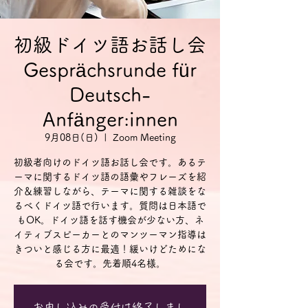
初級ドイツ語お話し会
Gesprächsrunde für
Deutsch-
Anfänger:innen
9月08日(日)
  |  
Zoom Meeting
初級者向けのドイツ語お話し会です。あるテ
ーマに関するドイツ語の語彙やフレーズを紹
介＆練習しながら、テーマに関する雑談をな
るべくドイツ語で行います。質問は日本語で
もOK。ドイツ語を話す機会が少ない方、ネ
イティブスピーカーとのマンツーマン指導は
きついと感じる方に最適！緩いけどためにな
る会です。先着順4名様。
お申し込みの受付は終了しまし