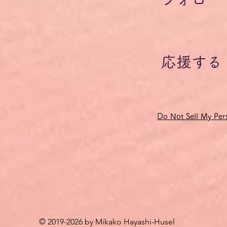
イツ語の語彙やフレーズ・チャンクは、会の終了後に参加者の皆様
手数料およびドイツの付加価値税19％が含まれています。
応援する
、クレジットカード決済の受付がシステムの制約上、ユーロでしか
になっているクレジットカード会社がお客様の口座から引き落とし
変動しますので、予めご了承ください。
47円の間で推移します。
Do Not Sell My Pers
れる場合は、ドイツ語オンラインサロン「Steckenpferd」に入
も繰り返し参加されたい場合は、お得な回数券をご利用ください。
© 2019-2026 by Mikako Hayashi-Husel