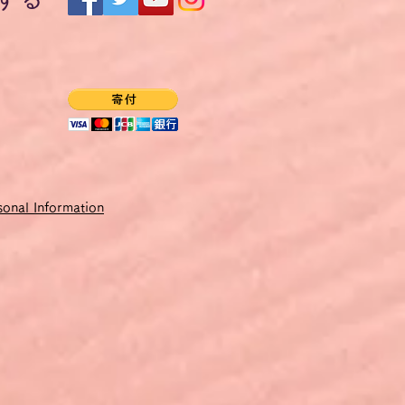
にPDFファイルとしてご提供
できないため、価格をユーロ
する時点での円・ユーロ為替
onal Information
会されると会員割引があってお得
ご購入は
こちら
。