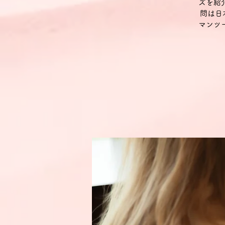
ズを紹
問は日
マンツ