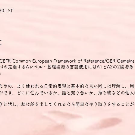
30 JST
て
mon European Framework of Reference/GER Gemeinsame
r Sprachen)の定義するAレベル・基礎段階の言語使用にはA1とA2の2段階
。
るための、よく使われる日常的表現と基本的な言い回しは理解し、用
とができ、どこに住んでいるか、誰と知り合いか、持ち物などの個
きりと話し、助け船を出してくれるなら簡単なやり取りをすることが
や家族情報、買い物・近所・仕事など、直接的関係がある領域に関
、身近で日常の事柄についての直接の簡単な情報交換に応ずることが