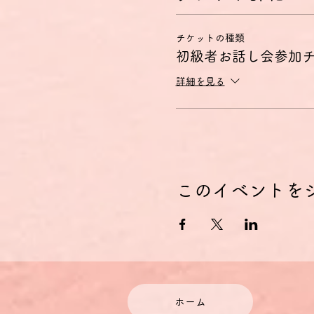
- 自分の出自や学歴、身の
特に話す技能については、以
チケットの種類
A1
初級者お話し会参加
- 相手が何かをもっとゆっ
できる。
詳細を見る
- 直接的に必要なものや非
- 簡単な表現や文を用いて
A2
- 簡単で日常的な状況の中
- 人に連絡を取る非常に短
このイベントを
お話し会のコンセプト
初級者向けお話し会は、この
お話し会の初めにテーマに沿
後半のテーマに沿った雑談で
のはドイツ語でどういうの？
にします。
「どういう状況で、何をどう
文法的な説明は一切行いませ
簡単な単語やフレーズを組み
ホーム