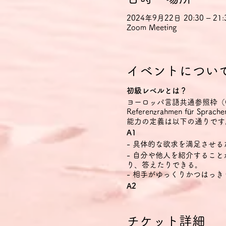
2024年9月22日 20:30 – 21:
Zoom Meeting
イベントについ
初級レベルとは？
ヨーロッパ言語共通参照枠（CEFR Com
Referenzrahmen fü
能力の定義は以下の通りです
A1
- 具体的な欲求を満足させ
- 自分や他人を紹介するこ
り、答えたりできる。
- 相手がゆっくりかつはっ
A2
- ごく基本的な個人的情報
理解できる。
- 簡単で日常的な範囲なら
チケット詳細