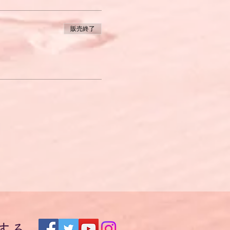
きる。
販売終了
ば、簡単な方法で意思の疎通が
とができる。
ば、意思の疎通ができる。
解できない。
供するものです。
する練習をします。
発言してみたり、「こういう
に練習することができるよう
とに主眼を置いているため、
要です。
する