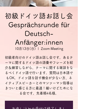
初級ドイツ語お話し会
Gesprächsrunde für
Deutsch-
Anfänger:innen
10月13日(日)
  |  
Zoom Meeting
初級者向けのドイツ語お話し会です。あるテ
ーマに関するドイツ語の語彙やフレーズを紹
介＆練習しながら、テーマに関する雑談をな
るべくドイツ語で行います。質問は日本語で
もOK。ドイツ語を話す機会が少ない方、ネ
イティブスピーカーとのマンツーマン指導は
きついと感じる方に最適！緩いけどためにな
る会です。先着順4名様。
お申し込みの受付は終了しまし