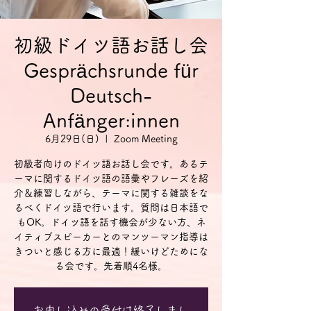
初級ドイツ語お話し会
Gesprächsrunde für
Deutsch-
Anfänger:innen
6月29日(日)
  |  
Zoom Meeting
初級者向けのドイツ語お話し会です。あるテ
ーマに関するドイツ語の語彙やフレーズを紹
介＆練習しながら、テーマに関する雑談をな
るべくドイツ語で行います。質問は日本語で
もOK。ドイツ語を話す機会が少ない方、ネ
イティブスピーカーとのマンツーマン指導は
きついと感じる方に最適！緩いけどためにな
る会です。先着順4名様。
お申し込みの受付は終了しまし