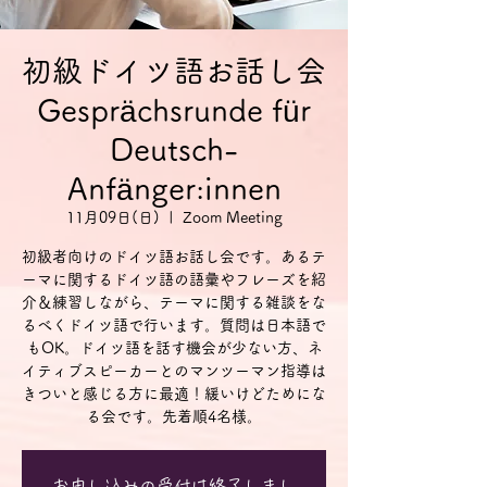
初級ドイツ語お話し会
Gesprächsrunde für
Deutsch-
Anfänger:innen
11月09日(日)
  |  
Zoom Meeting
初級者向けのドイツ語お話し会です。あるテ
ーマに関するドイツ語の語彙やフレーズを紹
介＆練習しながら、テーマに関する雑談をな
るべくドイツ語で行います。質問は日本語で
もOK。ドイツ語を話す機会が少ない方、ネ
イティブスピーカーとのマンツーマン指導は
きついと感じる方に最適！緩いけどためにな
る会です。先着順4名様。
お申し込みの受付は終了しまし