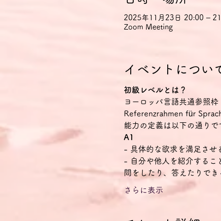
2025年11月23日 20:00 – 21
Zoom Meeting
イベントについ
初級レベルとは？
ヨーロッパ言語共通参照枠（CEFR Co
Referenzrahmen f
能力の定義は以下の通りで
A1
- 具体的な欲求を満足さ
- 自分や他人を紹介する
問をしたり、答えたりでき
さらに表示