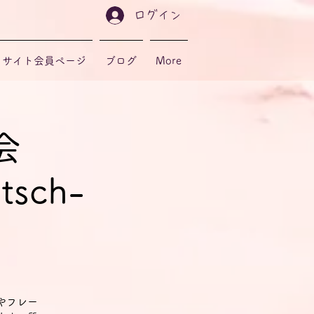
ログイン
サイト会員ページ
ブログ
More
会
tsch-
やフレー