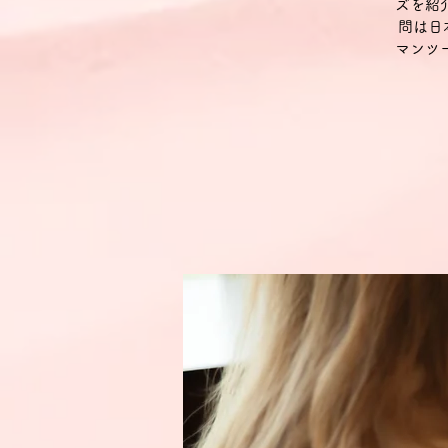
ズを紹
問は日
マンツ