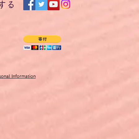
する
onal Information