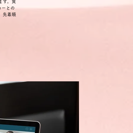
ます。質
カーとの
。先着順