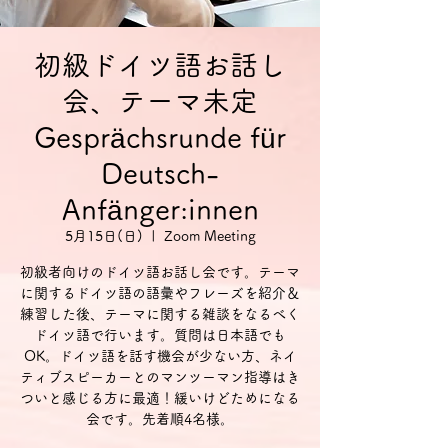
初級ドイツ語お話し
会、テーマ未定
Gesprächsrunde für
Deutsch-
Anfänger:innen
5月15日(日)
  |  
Zoom Meeting
初級者向けのドイツ語お話し会です。テーマ
に関するドイツ語の語彙やフレーズを紹介＆
練習した後、テーマに関する雑談をなるべく
ドイツ語で行います。質問は日本語でも
OK。ドイツ語を話す機会が少ない方、ネイ
ティブスピーカーとのマンツーマン指導はき
ついと感じる方に最適！緩いけどためになる
会です。先着順4名様。