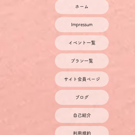
文法的な説明は一切行いませ
簡単な単語やフレーズを組み
ホーム
お話し会で紹介・練習したド
Impressum
します。
料金について
イベント一覧
チケット料金には、チケット
ドイツに拠点を置く当社では
で設定しております。ご利用
プラン一覧
レートによって円での金額が
１ユーロはおおよそ126～1
サイト会員ページ
ブログ
自己紹介
利用規約