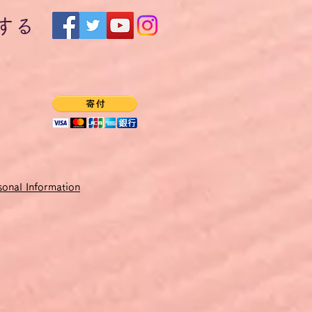
要です。
する
にPDFファイルとしてご提供
できないため、価格をユーロ
する時点での円・ユーロ為替
onal Information