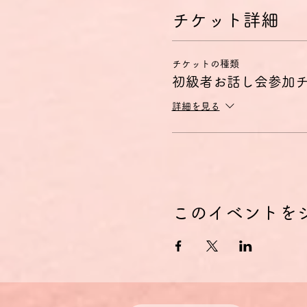
理解できる。
- 簡単で日常的な範囲なら
チケット詳細
- 自分の出自や学歴、身の
特に話す技能については、以
チケットの種類
A1
初級者お話し会参加
- 相手が何かをもっとゆっ
できる。
詳細を見る
- 直接的に必要なものや非
- 簡単な表現や文を用いて
A2
- 簡単で日常的な状況の中
- 人に連絡を取る非常に短
このイベントを
お話し会のコンセプト
初級者向けお話し会は、この
お話し会の初めにテーマに沿
後半のテーマに沿った雑談で
のはドイツ語でどういうの？
にします。
「どういう状況で、何をどう