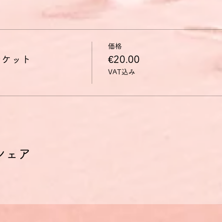
、身近で日常の事柄についての直接の簡単な情報交換に応ずることが
回りの状況、直接的な必要性のある領域の事柄を簡単な言葉で説明で
下のように定義されています。
価格
チケット
€20.00
くりと繰り返し、また、発言の際に助け船を出してくれるのであれ
VAT込み
常になじみのあるテーマのことであれば、簡単な質問をし、答えるこ
知っている人を描写したり、自分がどこに住んでいるか説明できる。
で、簡単かつ直接的な情報交換や身近な話題や行動についてであれ
い会話はできるが、通常は、自分で会話を持たせられるほど多くは理
シェア
A2レベルの話す能力の獲得を目指している方に会話練習の場を提
った単語やフレーズを材料として紹介し、それを組み合わせて発言
は、学習したばかりの単語やフレーズをさらに自由に組み合わせて
」といった質問を日本語ですることで、学びたい表現を学び、すぐ
（簡単に）言うのか」を学び、ドイツ語で表現することに慣れるこ