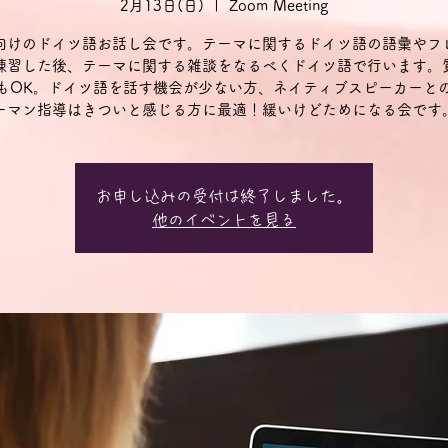
2月13日(日)
  |  
Zoom Meeting
向けのドイツ語お話し会です。テーマに関するドイツ語の語彙やフ
練習した後、テーマに関する雑談をなるべくドイツ語で行います。
もOK。ドイツ語を話す機会が少ない方、ネイティブスピーカーと
ーマン指導はきついと感じる方に最適！緩いけどためになる会です
お申し込みの受付は終了しました。
他のイベントを見る