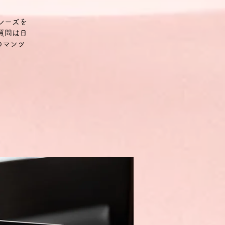
レーズを
質問は日
のマンツ
。