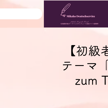
【初級
テーマ「言
zum T