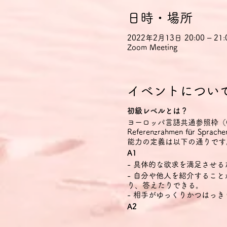
日時・場所
2022年2月13日 20:00 – 21:
Zoom Meeting
イベントについ
初級レベルとは？
ヨーロッパ言語共通参照枠（CEFR Com
Referenzrahmen fü
能力の定義は以下の通りです
A1
- 具体的な欲求を満足させ
- 自分や他人を紹介するこ
り、答えたりできる。
- 相手がゆっくりかつはっ
A2
- ごく基本的な個人的情報