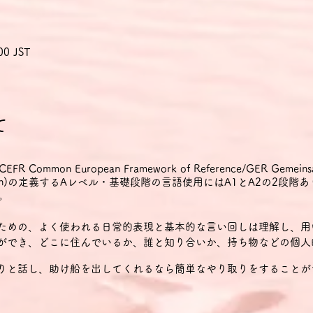
00 JST
て
mon European Framework of Reference/GER Gemeinsame
r Sprachen)の定義するAレベル・基礎段階の言語使用にはA1とA2の2段階
。
るための、よく使われる日常的表現と基本的な言い回しは理解し、用
とができ、どこに住んでいるか、誰と知り合いか、持ち物などの個
きりと話し、助け船を出してくれるなら簡単なやり取りをすることが
や家族情報、買い物・近所・仕事など、直接的関係がある領域に関