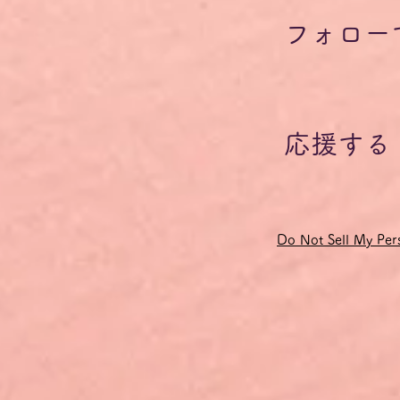
ん。
合わせることで、とにかく意思の疎通を図れるようになることが重
フォロー
イツ語の語彙やフレーズ・チャンクは、会の終了後に参加者の皆様
手数料およびドイツの付加価値税19％が含まれています。
応援する
、クレジットカード決済の受付がシステムの制約上、ユーロでしか
になっているクレジットカード会社がお客様の口座から引き落とし
変動しますので、予めご了承ください。
33円の間で推移します。
Do Not Sell My Pers