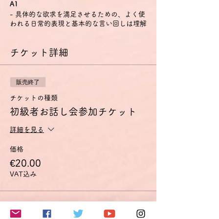
A1
- 具体的な欲求を満足させるための、よく使
われる日常的表現と基本的な言い回しは理解
し、用いることもできる。
- 自分や他人を紹介することができ、どこに
チケット詳細
住んでいるか、誰と知り合いか、持ち物など
の個人的情報について、質問をしたり、答え
たりできる。
- 相手がゆっくりかつはっきりと話し、助け
販売終了
船を出してくれるなら簡単なやり取りをする
ことができる。
チケットの種類
A2
初級者お話し会参加チケット
- ごく基本的な個人的情報や家族情報、買い
物・近所・仕事など、直接的関係がある領域
詳細を見る
に関する、よく使われる文や表現が理解でき
る。
価格
- 簡単で日常的な範囲なら、身近で日常の事
€20.00
柄についての直接の簡単な情報交換に応ずる
ことができる。
VAT込み
- 自分の出自や学歴、身の回りの状況、直接
的な必要性のある領域の事柄を簡単な言葉で
説明できる。
このイベントをシェア