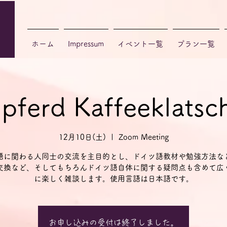
ホーム
Impressum
イベント一覧
プラン一覧
npferd Kaffeeklat
12月10日(土)
  |  
Zoom Meeting
語に関わる人同士の交流を主目的とし、ドイツ語教材や勉強方法な
交換など、そしてもちろんドイツ語自体に関する疑問点も含めて広
に楽しく雑談します。使用言語は日本語です。
お申し込みの受付は終了しました。