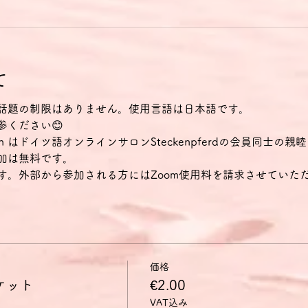
て
話題の制限はありません。使用言語は日本語です。
参ください😊
eeklatsch はドイツ語オンラインサロンSteckenpferdの会員
加は無料です。
す。外部から参加される方にはZoom使用料を請求させていた
価格
チケット
€2.00
VAT込み