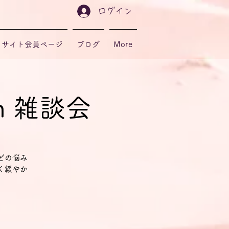
ログイン
サイト会員ページ
ブログ
More
sch 雑談会
どの悩み
く緩やか