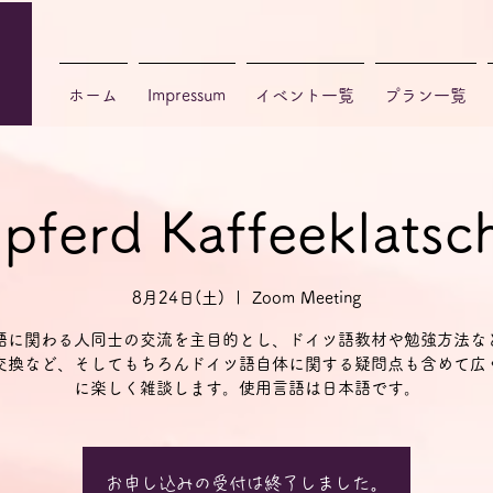
ホーム
Impressum
イベント一覧
プラン一覧
npferd Kaffeeklat
8月24日(土)
  |  
Zoom Meeting
語に関わる人同士の交流を主目的とし、ドイツ語教材や勉強方法な
交換など、そしてもちろんドイツ語自体に関する疑問点も含めて広
に楽しく雑談します。使用言語は日本語です。
お申し込みの受付は終了しました。