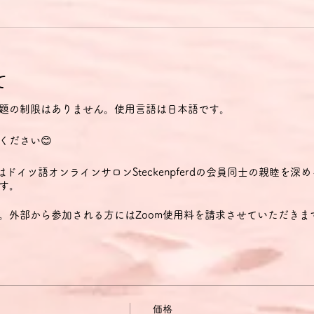
て
題の制限はありません。使用言語は日本語です。
ください😊
eeklatsch はドイツ語オンラインサロンSteckenpferdの会員同士の
す。
。外部から参加される方にはZoom使用料を請求させていただきま
価格