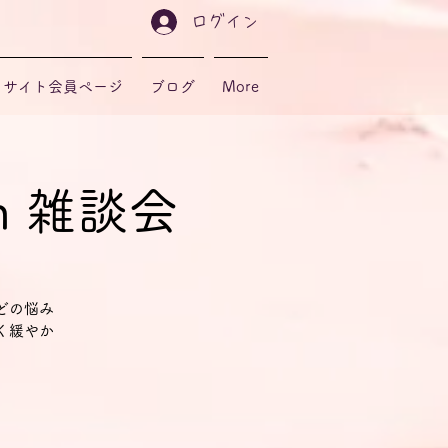
ログイン
サイト会員ページ
ブログ
More
sch 雑談会
どの悩み
く緩やか