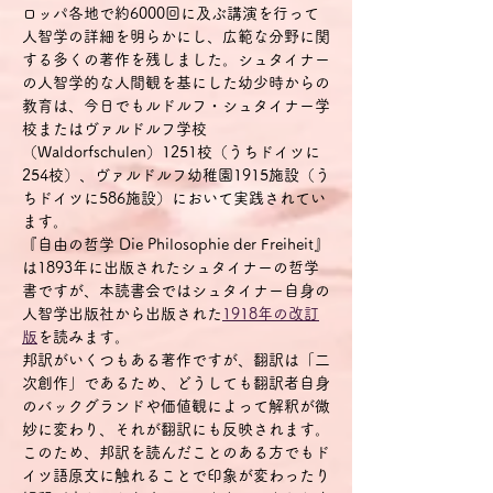
ロッパ各地で約6000回に及ぶ講演を行って
人智学の詳細を明らかにし、広範な分野に関
する多くの著作を残しました。シュタイナー
の人智学的な人間観を基にした幼少時からの
教育は、今日でもルドルフ・シュタイナー学
校またはヴァルドルフ学校
（Waldorfschulen）1251校（うちドイツに
254校）、ヴァルドルフ幼稚園1915施設（う
ちドイツに586施設）において実践されてい
ます。
『自由の哲学 Die Philosophie der Freiheit』
は1893年に出版されたシュタイナーの哲学
書ですが、本読書会ではシュタイナー自身の
人智学出版社から出版された
1918年の改訂
版
を読みます。
邦訳がいくつもある著作ですが、翻訳は「二
次創作」であるため、どうしても翻訳者自身
のバックグランドや価値観によって解釈が微
妙に変わり、それが翻訳にも反映されます。
このため、邦訳を読んだことのある方でもド
イツ語原文に触れることで印象が変わったり