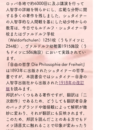
ロッパ各地で約6000回に及ぶ講演を行って
人智学の詳細を明らかにし、広範な分野に関
する多くの著作を残しました。シュタイナー
の人智学的な人間観を基にした幼少時からの
教育は、今日でもルドルフ・シュタイナー学
校またはヴァルドルフ学校
（Waldorfschulen）1251校（うちドイツに
254校）、ヴァルドルフ幼稚園1915施設（う
ちドイツに586施設）において実践されてい
ます。
『自由の哲学 Die Philosophie der Freiheit』
は1893年に出版されたシュタイナーの哲学
書ですが、本読書会ではシュタイナー自身の
人智学出版社から出版された
1918年の改訂
版
を読みます。
邦訳がいくつもある著作ですが、翻訳は「二
次創作」であるため、どうしても翻訳者自身
のバックグランドや価値観によって解釈が微
妙に変わり、それが翻訳にも反映されます。
このため、邦訳を読んだことのある方でもド
イツ語原文に触れることで印象が変わったり