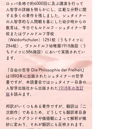
ロッパ各地で約6000回に及ぶ講演を行って
人智学の詳細を明らかにし、広範な分野に関
する多くの著作を残しました。シュタイナー
の人智学的な人間観を基にした幼少時からの
教育は、今日でもルドルフ・シュタイナー学
校またはヴァルドルフ学校
（Waldorfschulen）1251校（うちドイツに
254校）、ヴァルドルフ幼稚園1915施設（う
ちドイツに586施設）において実践されてい
ます。
『自由の哲学 Die Philosophie der Freiheit』
は1893年に出版されたシュタイナーの哲学
書ですが、本読書会ではシュタイナー自身の
人智学出版社から出版された
1918年の改訂
版
を読みます。
邦訳がいくつもある著作ですが、翻訳は「二
次創作」であるため、どうしても翻訳者自身
のバックグランドや価値観によって解釈が微
妙に変わり、それが翻訳にも反映されます。