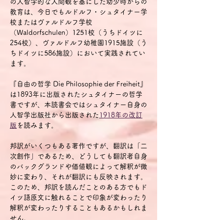
の人智学的な人間観を基にした幼少時からの
教育は、今日でもルドルフ・シュタイナー学
校またはヴァルドルフ学校
（Waldorfschulen）1251校（うちドイツに
254校）、ヴァルドルフ幼稚園1915施設（う
ちドイツに586施設）において実践されてい
ます。
『自由の哲学 Die Philosophie der Freiheit』
は1893年に出版されたシュタイナーの哲学
書ですが、本読書会ではシュタイナー自身の
人智学出版社から出版された
1918年の改訂
版
を読みます。
邦訳がいくつもある著作ですが、翻訳は「二
次創作」であるため、どうしても翻訳者自身
のバックグランドや価値観によって解釈が微
妙に変わり、それが翻訳にも反映されます。
このため、邦訳を読んだことのある方でもド
イツ語原文に触れることで印象が変わったり
解釈が変わったりすることもあるかもしれま
せん。