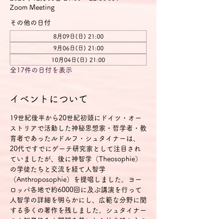
Zoom Meeting
その他の日付
8月09日(日) 21:00
9月06日(日) 21:00
10月04日(日) 21:00
全17件の日付を表示
イベントについて
19世紀後半から20世紀初頭にドイツ・オー
ストリアで活動した神秘思想家・哲学者・教
育者であったルドルフ・シュタイナーは、
20代ですでにゲーテ研究家として注目され
ていましたが、後に神智学（Theosophie）
の学徒たちと交流を経て人智学
（Anthroposophie）を提唱しました。ヨー
ロッパ各地で約6000回に及ぶ講演を行って
人智学の詳細を明らかにし、広範な分野に関
する多くの著作を残しました。シュタイナー