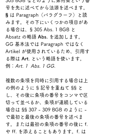
305 BGB などのように第何条という番
号を先に述べてから法源を述べます。
§
 は Paragraph（パラグラーフ）と読
みます。その下にいくつかの項目があ
る場合は、§ 305 Abs. 1 BGB と 
Absatz の略語 
Abs.
 を追加します。
GG 基本法では Paragraph ではなく 
Artikel が使用されているため、引用す
る際は 
Art
. という略語を使います。
例：
Art. 1  Abs. 1 GG.
複数の条項を同時に引用する場合は上
の例のように § 記号を重ねて §§ と
し、その後に条項の番号をコンマで区
切って並べるか、条項が連続している
場合は §§ 307 - 309 BGB のように - 
で最初と最後の条項の番号を述べま
す。または最初の条項の番号の後に f. 
や ff. を添えることもあります。f. は 