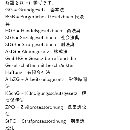
略語を以下に挙げます。
GG = Grundgesetz　基本法
BGB = Bürgerliches Gesetzbuch 民法
典
HGB = Handelsgesetzbuch　商法典
SGB = Sozialgesetzbuch　社会法典
StGB = Strafgesetzbuch　刑法典
AktG = Aktiengesetz　株式法
GmbHG = Gesetz betreffend die 
Gesellschaften mit beschränkter 
Haftung　有限会社法
ArbZG = Arbeitszeitsgesetz　労働時間
法
KSchG = Kündigungsschutzgesetz　解
雇保護法
ZPO = Zivilprozessordnung　民事訴訟
法
StPO = Strafprozessordnung　刑事訴
訟法