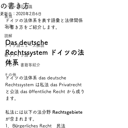
の書き方
ドイツ語豆知識
更新日：
2020年2月6日
表現
ドイツの法体系を表す語彙と法律関係
文法
の書き方をご紹介します。
読解
Das deutsche 
ドイツ語ニュース解説
Rechtssystem ドイツの法
歌うドイツ語
体系
ブログ・書籍等紹介
その他
ドイツの法体系 das deutsche 
Rechtssystem は私法 das Privatrecht 
と公法 das öffentliche Recht から成り
ます。
私法には以下の法分野 
Rechtsgebiete 
が含まれます。
1．Bürgerliches Recht　民法