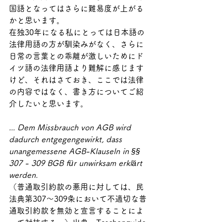
国語となってはさらに難易度が上がる
かと思います。
在独30年になる私にとっては日本語の
法律用語の方が馴染みがなく、さらに
日常の言葉との乖離が激しいためにド
イツ語の法律用語より難解に感じます
けど、それはさておき、ここでは法律
の内容ではなく、書き方についてご紹
介したいと思います。
... Dem Missbrauch von AGB wird 
dadurch entgegengewirkt, dass 
unangemessene AGB-Klauseln in §§ 
307 - 309 BGB für unwirksam erklärt 
werden.
（普通取引約款の悪用に対しては、民
法典第307～309条において不適切な普
通取引約款を無効と宣言することによ