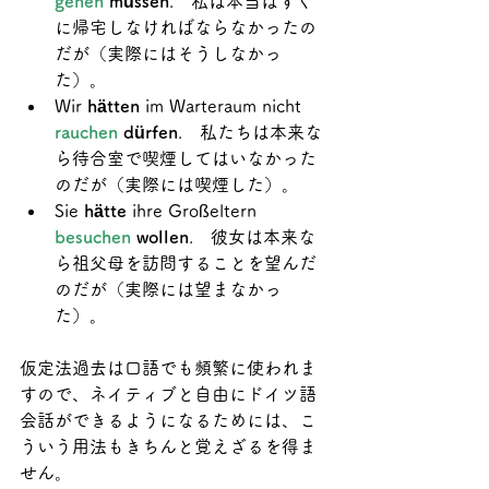
gehen 
müssen
.　私は本当はすぐ
に帰宅しなければならなかったの
だが（実際にはそうしなかっ
た）。
Wir 
hätten
 im Warteraum nicht 
rauchen 
dürfen
.　私たちは本来な
ら待合室で喫煙してはいなかった
のだが（実際には喫煙した）。
Sie 
hätte
 ihre Großeltern 
besuchen 
wollen
.　彼女は本来な
ら祖父母を訪問することを望んだ
のだが（実際には望まなかっ
た）。
仮定法過去は口語でも頻繁に使われま
すので、ネイティブと自由にドイツ語
会話ができるようになるためには、こ
ういう用法もきちんと覚えざるを得ま
せん。