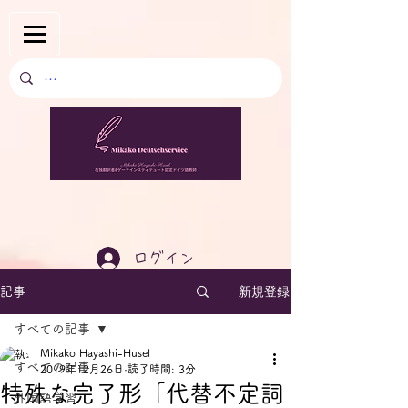
ログイン
新規登録
記事
すべての記事
Mikako Hayashi-Husel
すべての記事
2019年12月26日
読了時間: 3分
特殊な完了形「代替不定詞
外国語学習