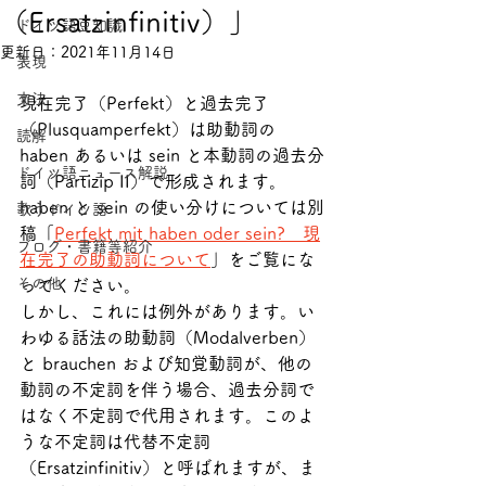
（Ersatzinfinitiv）」
ドイツ語豆知識
更新日：
2021年11月14日
表現
文法
現在完了（Perfekt）と過去完了
（Plusquamperfekt）は助動詞の 
読解
haben あるいは sein と本動詞の過去分
ドイツ語ニュース解説
詞（Partizip II）で形成されます。
haben と sein の使い分けについては別
歌うドイツ語
稿「
Perfekt mit haben oder sein?　現
ブログ・書籍等紹介
在完了の助動詞について
」をご覧にな
その他
ってください。
しかし、これには例外があります。い
わゆる話法の助動詞（Modalverben）
と brauchen および知覚動詞が、他の
動詞の不定詞を伴う場合、過去分詞で
はなく不定詞で代用されます。このよ
うな不定詞は代替不定詞
（Ersatzinfinitiv）と呼ばれますが、ま