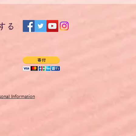
です。
るようにします。
する
からず、簡単な言いかえもで
イツ語単語や表現を提案しま
いは目立ったところだけ指摘
加者全員にPDFファイルとし
できないため、価格をユーロ
onal Information
する時点での円・ユーロ為替
会されると会員割引があってお得