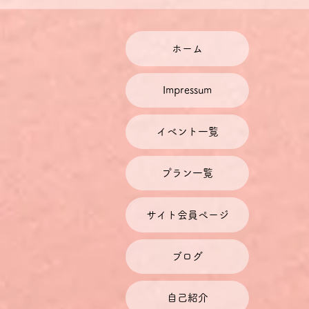
中級ドイツ語お話し会は、上
少人数のグループで、教師は
その際、参加者それぞれのレ
ホーム
使用言語は原則的にドイツ語
きない場合は、日本語で発言
Impressum
すので、その提案を取り入れ
自由な発話の流れを阻害しな
するにとどめます。
イベント一覧
お話し会で紹介・共同作成・
てご提供します。
プラン一覧
料金について
チケット料金には、チケット
ドイツに拠点を置く当社では
サイト会員ページ
で設定しております。ご利用
レートによって円での金額が
１ユーロはおおよそ126～1
ブログ
料金の割引
自己紹介
毎月1～2回お話し会に参加さ