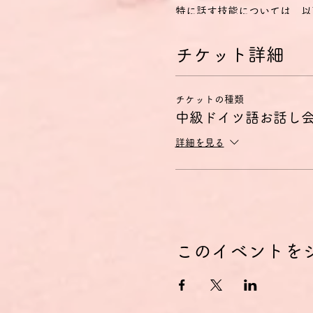
特に話す技能については、以
1) 身近な話題や、個人的
準備しなくても会話に参加で
チケット詳細
2) 簡単で脈絡のある文で
3) 自分の意見や計画を短
4) 物語を語ったり、本や
チケットの種類
B2レベルとは？
中級ドイツ語お話し
ヨーロッパ言語共通参照枠（CEFR Com
詳細を見る
Referenzrahmen für
- 自分の専門分野の専門的
- お互いに緊張しないで母
- かなり広汎な範囲の話題
現在の問題についての視点を
特に話す技能については、以
1) 母語話者と普通の会話
このイベントを
2) なじみのある状況にお
3) 自分が興味のある分野
4) さまざまな選択肢につ
お話し会のコンセプト