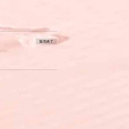
問題などについてであれば、
販売終了
r europäischer
解できる。
ついて長所や短所を示しながら
。
。