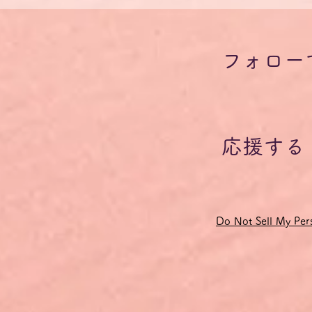
記の能力の獲得を目指している方に、話す練習の場を提供するもの
司会役に専念することで、参加者全員が十分な発言の機会を得られ
ベルの違いも考慮されます。
フォロー
のみですが、発言したい内容のドイツ語単語や表現がどうしても分
しても構いません。その場合、他の参加者または教師が相当するド
てドイツ語で発言し直すようにします。
いようにするため、発音・イントネーションの改善点や文法の間違
応援する
練習したドイツ語の語彙やフレーズ・チャンクは、会の終了後に参
手数料およびドイツの付加価値税19％が含まれています。
、クレジットカード決済の受付がシステムの制約上、ユーロでしか
Do Not Sell My Pers
になっているクレジットカード会社がお客様の口座から引き落とし
変動しますので、予めご了承ください。
33円の間で推移します。
れる場合は、ドイツ語オンラインサロン「Steckenpferd」に入