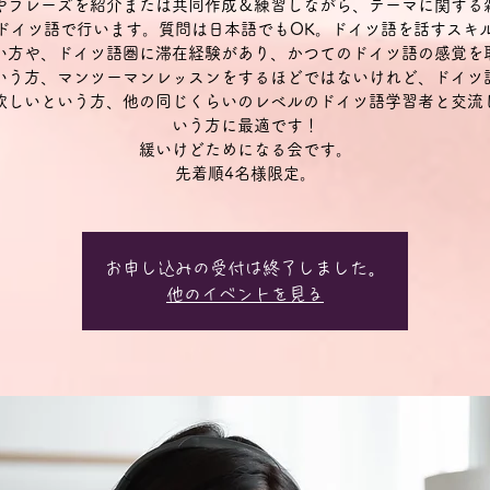
やフレーズを紹介または共同作成＆練習しながら、テーマに関する
ドイツ語で行います。質問は日本語でもOK。ドイツ語を話すスキ
い方や、ドイツ語圏に滞在経験があり、かつてのドイツ語の感覚を
いう方、マンツーマンレッスンをするほどではないけれど、ドイツ
欲しいという方、他の同じくらいのレベルのドイツ語学習者と交流
いう方に最適です！
緩いけどためになる会です。
先着順4名様限定。
お申し込みの受付は終了しました。
他のイベントを見る