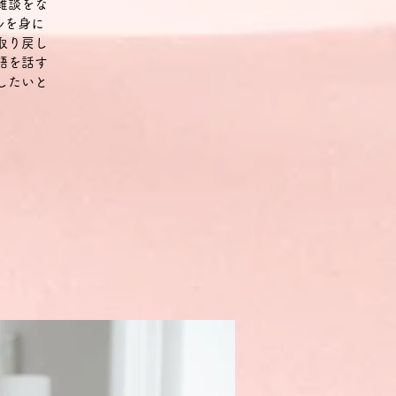
雑談をな
ルを身に
取り戻し
語を話す
したいと