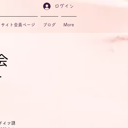
ログイン
サイト会員ページ
ブログ
More
会
r
ドイツ語