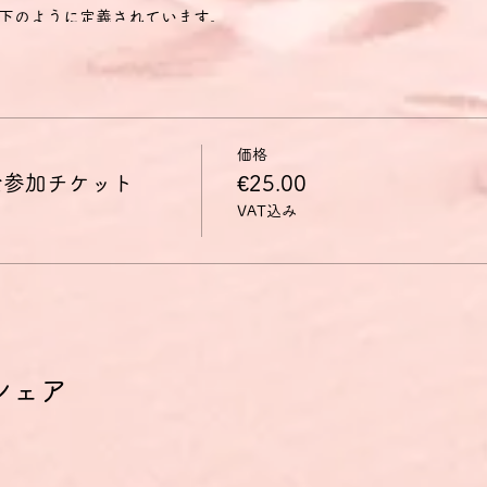
下のように定義されています。
に興味のある話題、あるいは日常的な家族や趣味、仕事、旅行、時事
きる。
経験・出来事・夢・希望・野心を説明することができる。
く説明し、論拠を述べることができる。
映画のあらすじを再現して自分の反応を描写することができる。
価格
会参加チケット
€25.00
mon European Framework of Reference/GER Gemeinsame
VAT込み
 Sprachen)では、B2レベルの能力は以下のように定義されています。
議論も含めて、抽象的かつ具体的な話題の複雑な文の主要な内容を理
語話者とやり取りができるくらい流暢かつ自然である。
について、明確で詳細な文を作ることができ、さまざまな選択肢に
説明できる。
下のように定義されています。
がかなりきちんと成り立つほど自然かつ流暢に意思の疎通ができる。
シェア
いて、議論に積極的に参加し、自分の見解の論拠を述べ、反論できる
では多くの話題について明確で詳細な説明ができる。
いて長所や短所を示しながら現在の問題についての視点を説明できる