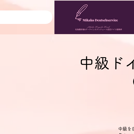
中級ド
中級を