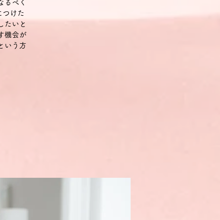
なるべく
につけた
したいと
す機会が
という方