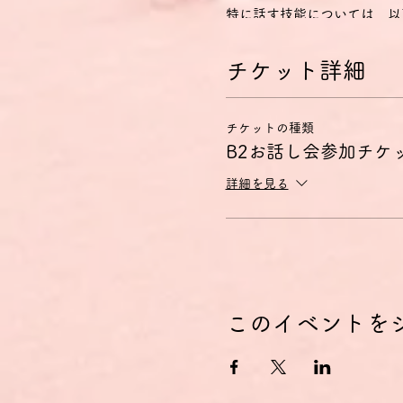
特に話す技能については、以
1) 身近な話題や、個人的
準備しなくても会話に参加で
チケット詳細
2) 簡単で脈絡のある文で
3) 自分の意見や計画を短
4) 物語を語ったり、本や
チケットの種類
B2レベルとは？
B2お話し会参加チケ
ヨーロッパ言語共通参照枠（CEFR Com
詳細を見る
Referenzrahmen für
- 自分の専門分野の専門的
- お互いに緊張しないで母
- かなり広汎な範囲の話題
現在の問題についての視点を
特に話す技能については、以
1) 母語話者と普通の会話
このイベントを
2) なじみのある状況にお
3) 自分が興味のある分野
4) さまざまな選択肢につ
お話し会のコンセプト