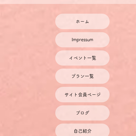
中級ドイツ語お話し会は、上
少人数のグループで、教師は
その際、参加者それぞれのレ
ホーム
使用言語は原則的にドイツ語
きない場合は、日本語で発言
Impressum
すので、その提案を取り入れ
自由な発話の流れを阻害しな
するにとどめます。
イベント一覧
お話し会で紹介・共同作成・
てご提供します。
プラン一覧
料金について
チケット料金には、チケット
ドイツに拠点を置く当社では
サイト会員ページ
で設定しております。ご利用
レートによって円での金額が
１ユーロはおおよそ126～1
ブログ
料金の割引
自己紹介
毎月1～2回お話し会に参加さ