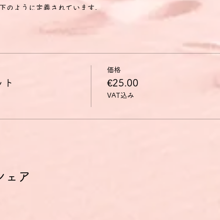
下のように定義されています。
に興味のある話題、あるいは日常的な家族や趣味、仕事、旅行、時事
きる。
経験・出来事・夢・希望・野心を説明することができる。
く説明し、論拠を述べることができる。
映画のあらすじを再現して自分の反応を描写することができる。
価格
ット
€25.00
mon European Framework of Reference/GER Gemeinsame
VAT込み
 Sprachen)では、B2レベルの能力は以下のように定義されています。
議論も含めて、抽象的かつ具体的な話題の複雑な文の主要な内容を理
語話者とやり取りができるくらい流暢かつ自然である。
について、明確で詳細な文を作ることができ、さまざまな選択肢に
説明できる。
下のように定義されています。
がかなりきちんと成り立つほど自然かつ流暢に意思の疎通ができる。
シェア
いて、議論に積極的に参加し、自分の見解の論拠を述べ、反論できる
では多くの話題について明確で詳細な説明ができる。
いて長所や短所を示しながら現在の問題についての視点を説明できる