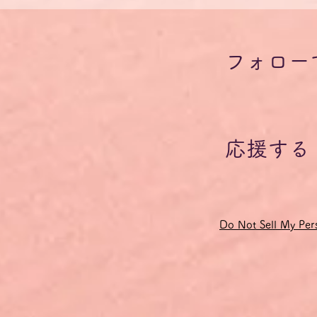
記の能力の獲得を目指している方に、話す練習の場を提供するもの
司会役に専念することで、参加者全員が十分な発言の機会を得られ
ベルの違いも考慮されます。
フォロー
のみですが、発言したい内容のドイツ語単語や表現がどうしても分
しても構いません。その場合、他の参加者または教師が相当するド
てドイツ語で発言し直すようにします。
いようにするため、発音・イントネーションの改善点や文法の間違
応援する
練習したドイツ語の語彙やフレーズ・チャンクは、会の終了後に参
手数料およびドイツの付加価値税19％が含まれています。
、クレジットカード決済の受付がシステムの制約上、ユーロでしか
Do Not Sell My Pers
になっているクレジットカード会社がお客様の口座から引き落とし
変動しますので、予めご了承ください。
33円の間で推移します。
れる場合は、ドイツ語オンラインサロン「Steckenpferd」に入