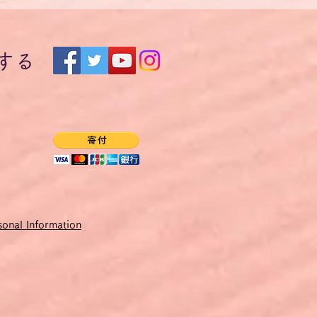
です。
るようにします。
する
からず、簡単な言いかえもで
イツ語単語や表現を提案しま
いは目立ったところだけ指摘
加者全員にPDFファイルとし
できないため、価格をユーロ
onal Information
する時点での円・ユーロ為替
会されると会員割引があってお得