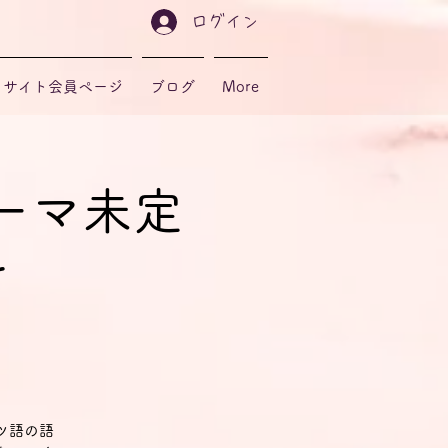
ログイン
サイト会員ページ
ブログ
More
ーマ未定
r
ツ語の語