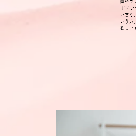
彙やフ
ドイツ
い方や
いう方
欲しい