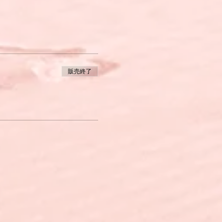
問題などについてであれば、
販売終了
r europäischer
解できる。
ついて長所や短所を示しながら
。
。