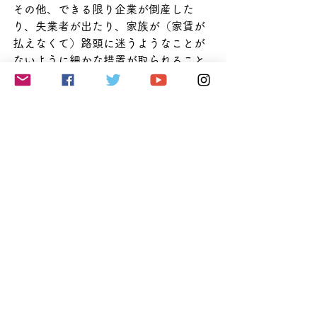
その他、できる限り企業が倒産した
り、失業者が出たり、家族が（家賃が
払えなくて）路頭に迷うようなことが
ないように
細かな措置が取られること
になっています。それらについてはま
た別稿で解説したいと思います。
サイト会員になると無料メルマガ
「Mikakoのドイツ語通信」とブログの
更新情報の通知をお受け取りになれま
す。ぜひ
ご登録
ください！ 
ドイツ語ニュース解説