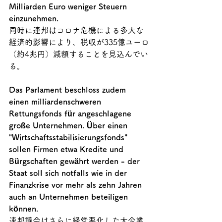
Milliarden Euro weniger Steuern 
einzunehmen.
同時に連邦はコロナ危機による多大な
経済的影響により、税収が335億ユーロ
（約4兆円）減額することを見込んでい
る。
Das Parlament beschloss zudem 
einen milliardenschweren 
Rettungsfonds für angeschlagene 
große Unternehmen. Über einen 
"Wirtschaftsstabilisierungsfonds" 
sollen Firmen etwa Kredite und 
Bürgschaften gewährt werden - der 
Staat soll sich notfalls wie in der 
Finanzkrise vor mehr als zehn Jahren 
auch an Unternehmen beteiligen 
können. 
連邦議会はさらに経営悪化した大企業