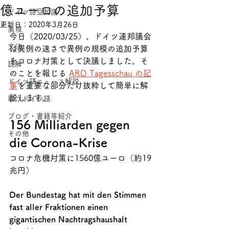
億ユーロの追加予算
ドイツ語豆知識
更新日：
2020年3月26日
表現
今日（2020/03/25）、ドイツ連邦議会
文法
は異例の速さで異例の規模の追加予算
をコロナ対策として決議しました。そ
読解
のことを報じる 
ARD Tagesschau の記
ドイツ語ニュース解説
事
を重要な部分だけ抜粋して簡単に解
説します。
歌うドイツ語
ブログ・書籍等紹介
156 Milliarden gegen 
その他
die Corona-Krise
コロナ危機対策に1560億ユーロ（約19
兆円）
Der Bundestag hat mit den Stimmen 
fast aller Fraktionen einen 
gigantischen Nachtragshaushalt 