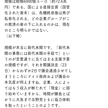
規模は総額6000億ユーロ
（約72.6兆
円）
である。国による直接出資（国営
化された資本）は、危機終息後は再び
私有化される。どの企業グループがこ
の救済の傘の下に入れるのかは、現在
のところ明らかではない。
（以下略）
規模が本当に前代未聞です。「前代未
聞の事態には前代未聞の手段で」とい
うのが言葉通りに当てはまる支援予算
の規模ですが、それを閣議決定（23
日）からわずか2日で議会通過させてし
まうところにドイツ政府および議会の
本気度が伺えますね。企業、人によっ
てはもう収入が断たれて「現金」に困
り始めていますから、時間が勝負とば
かりに大急ぎで与野党ともに協力体制
を取ったということのようです。