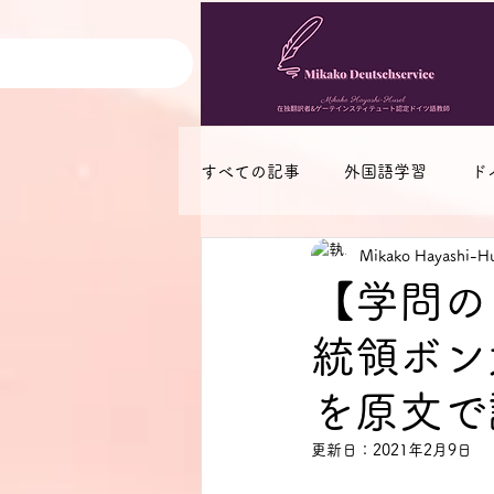
すべての記事
外国語学習
ド
Mikako Hayashi-Hu
ブログ・書籍等紹介
その他
【学問の
統領ボン
を原文で
更新日：
2021年2月9日