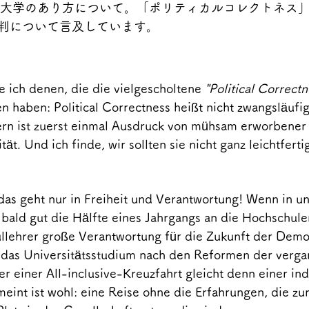
大学のあり方について。「ポリティカルコレクトネス
判について言及しています。
 ich denen, die die vielgescholtene 
"Political Correctn
 haben: Political Correctness heißt nicht zwangsläufig
ern ist zuerst einmal Ausdruck von mühsam erworbener Z
ität. Und ich finde, wir sollten sie nicht ganz leichtfert
as geht nur in Freiheit und Verantwortung! Wenn in uns
 bald gut die Hälfte eines Jahrgangs an die Hochschule
llehrer große Verantwortung für die Zukunft der Demok
 das Universitätsstudium nach den Reformen der verg
r einer All-inclusive-Kreuzfahrt gleicht denn einer ind
eint ist wohl: eine Reise ohne die Erfahrungen, die zu