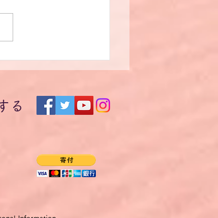
問の自由】シュタインマ
ー独大統領ボン大学創立
0周年記念式典式辞を原文
する
もう（12）