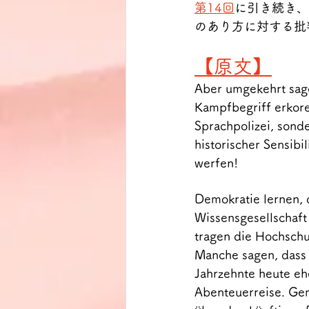
第14回
に引き続き、
のあり方に対する批
【原文】
Aber umgekehrt sage
Kampfbegriff erkoren
Sprachpolizei, sond
historischer Sensibil
werfen!
Demokratie lernen, d
Wissensgesellschaft
tragen die Hochschu
Manche sagen, dass
Jahrzehnte heute ehe
Abenteuerreise. Gem