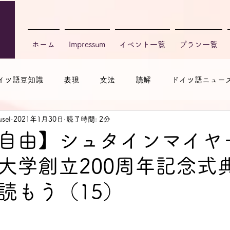
ホーム
Impressum
イベント一覧
プラン一覧
イツ語豆知識
表現
文法
読解
ドイツ語ニュー
sel
2021年1月30日
読了時間: 2分
自由】シュタインマイヤ
大学創立200周年記念式
読もう（15）