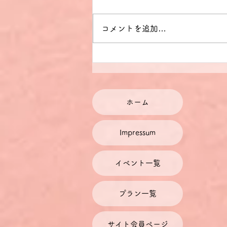
コメントを追加…
【学問の自由】シュタインマ
イヤー独大統領ボン大学創立
200周年記念式典式辞を原文
ホーム
で読もう（14）
Impressum
イベント一覧
プラン一覧
サイト会員ページ