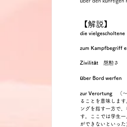
über den künftigen P
【解説】
die vielgescholtene
zum Kampfbegriff e
Zivilität　
慇懃さ
über Bord werfen
　
zur Verortung
　（～
ることを意味します
ングを指す一方で、
す。ここでは学生一
ができないといった