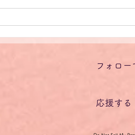
【学問の自由】シュタインマ
【学
イヤー独大統領ボン大学創立
イヤ
200周年記念式典式辞を原文
20
フォロー
で読もう（13）
で読
応援する