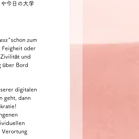
」や今日の大学
ess"
 schon zum 
 Feigheit oder 
ivilität und 
ig über Bord 
erer digitalen 
n geht, dann 
ratie! 
angenen 
ividuellen 
r Verortung 