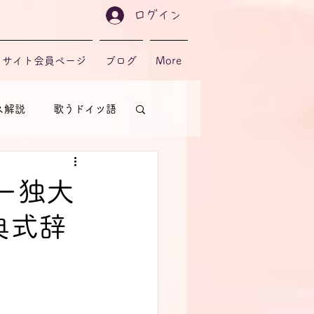
ログイン
サイト会員ページ
ブログ
More
ス解説
歌うドイツ語
ー独大
典式辞