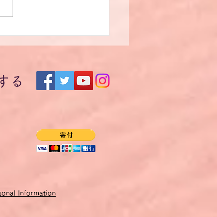
問の自由】シュタインマ
ー独大統領ボン大学創立
0周年記念式典式辞を原文
する
もう（22）
onal Information