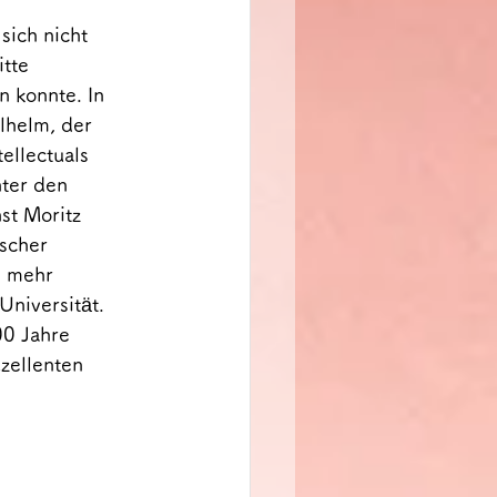
sich nicht 
tte 
 konnte. In 
lhelm, der 
ellectuals 
ter den 
st Moritz 
scher 
e mehr 
niversität. 
00 Jahre 
zellenten 