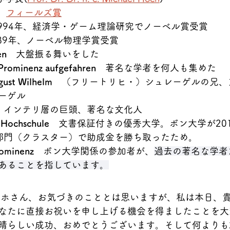
フィールズ賞
994年、経済学・ゲーム理論研究でノーベル賞受賞
989年、ノーベル物理学賞受賞
en
　大盤振る舞いをした
r Prominenz aufgefahren　
著名な学者を何人も集めた
gust Wilhelm
　（フリートリヒ・）シュレーゲルの兄、
ーゲル
　インテリ層の巨頭、著名な文化人
e Hochschule
　文書保証付きの優秀大学。ボン大学が20
部門（クラスター）で助成金を勝ち取ったため。
rominenz
　ボン大学関係の参加者が、
過去の著名な学者
あることを指しています。
なたに直接お祝いを申し上げる機会を得ましたことを大
晴らしい成功、おめでとうございます。そして何よりも2