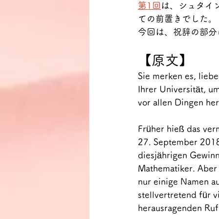
第1回
は、シュタイ
ての前置きでした。
今回は、祝辞の部分
【原文】
Sie merken es, lieb
Ihrer Universität, u
vor allen Dingen he
Früher hieß das ver
27. September 2018.
diesjährigen Gewinn
Mathematiker. Aber 
nur einige Namen au
stellvertretend für 
herausragenden Ruf 