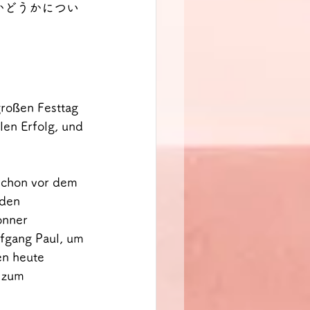
かどうかについ
roßen Festtag 
len Erfolg, und 
schon vor dem 
 den 
onner 
fgang Paul, um 
en heute 
 zum 