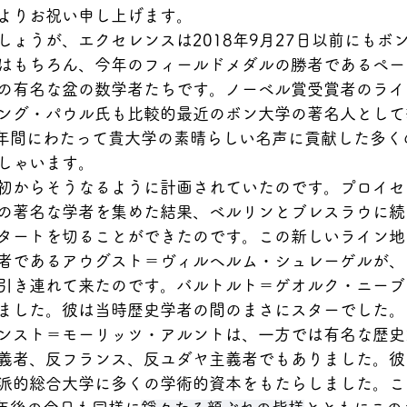
よりお祝い申し上げます。
しょうが、エクセレンスは2018年9月27日以前にもボ
はもちろん、今年のフィールドメダルの勝者であるペー
の有名な盆の数学者たちです。ノーベル賞受賞者のライ
ング・パウル氏も比較的最近のボン大学の著名人として
0年間にわたって貴大学の素晴らしい名声に貢献した多く
しゃいます。
初からそうなるように計画されていたのです。プロイセ
の著名な学者を集めた結果、ベルリンとブレスラウに続
タートを切ることができたのです。この新しいライン地
者であるアウグスト＝ヴィルヘルム・シュレーゲルが、
引き連れて来たのです。バルトルト＝ゲオルク・ニーブ
ました。彼は当時歴史学者の間のまさにスターでした。
ンスト＝モーリッツ・アルントは、一方では有名な歴史
義者、反フランス、反ユダヤ主義者でもありました。彼
派的総合大学に多くの学術的資本をもたらしました。こ