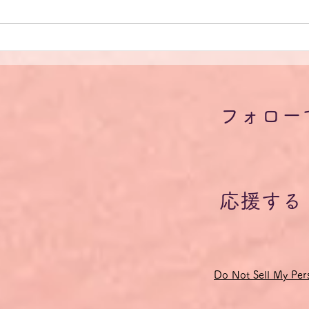
【学問の自由】シュタインマ
【学
イヤー独大統領ボン大学創立
イヤ
200周年記念式典式辞を原文
20
フォロー
で読もう（23）
で読
応援する
Do Not Sell My Pers