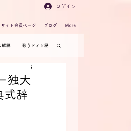
ログイン
サイト会員ページ
ブログ
More
ス解説
歌うドイツ語
ー独大
典式辞