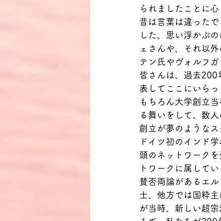
られましたことに心
昔は言葉は違ったで
した。思い浮かぶの
ェさんや、それ以外
テン氏やヴォルフガ
皆さんは、過去20
表してここにいらっ
もちろん大学創立当
る舞いをして、数人
創立が夢のようなス
ドイツ初のインド学
頭のネットワークを
トワークに属してい
賛否両論があるエル
士、他方では国粋主
が当時、新しい超宗