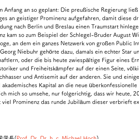
n Anfang an so geplant: Die preußische Regierung ließ 
es an geistiger Prominenz aufgefahren, damit diese dri
dung nach Berlin und Breslau einen Traumstart hinlegen
nz kam so zum Beispiel der Schlegel-Bruder August Wi
loge, an dem ein ganzes Netzwerk von großen Public Int
 Georg Niebuhr gehörte dazu, damals ein echter Star un
ftlern, oder die bis heute zwiespältige Figur eines Ern
toriker und Freiheitskämpfer auf der einen Seite, völki
ichhasser und Antisemit auf der anderen. Sie und einig
 akademisches Kapital an die neue überkonfessionelle U
ich mich so umsehe, nur folgerichtig, dass wir heute, 2
t viel Prominenz das runde Jubiläum dieser verbrieft ex
大学学長(
Prof. Dr. Dr. h. c. Michael Hoch
)