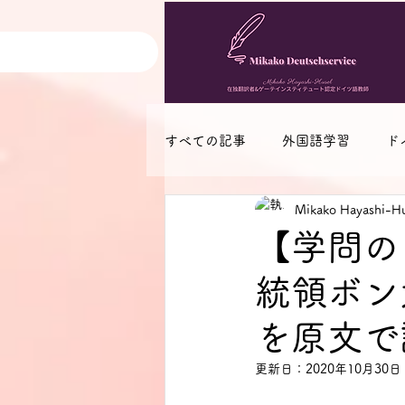
すべての記事
外国語学習
ド
Mikako Hayashi-Hu
ブログ・書籍等紹介
その他
【学問の
統領ボン
を原文で
更新日：
2020年10月30日