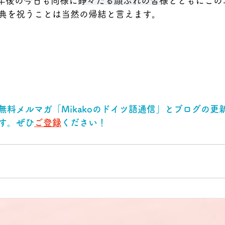
0年後の今日も同様に
錚々たる顔ぶれの皆様
とともにこの
典を祝うことは当然の帰結と言えます。
無料メルマガ「Mikakoのドイツ語通信」とブログの更
す。ぜひ
ご登録
ください！ 