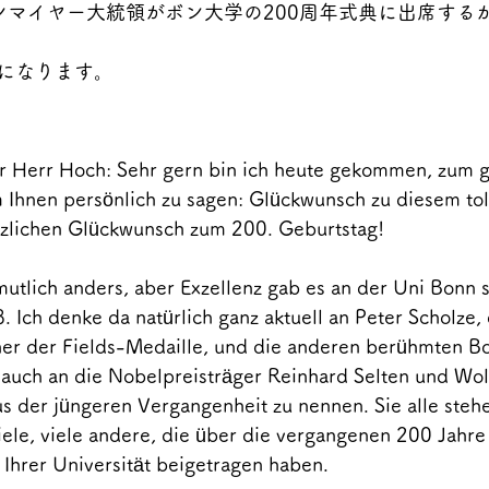
ンマイヤー大統領がボン大学の200周年式典に出席する
になります。
er Herr Hoch: Sehr gern bin ich heute gekommen, zum g
m Ihnen persönlich zu sagen: Glückwunsch zu diesem tol
rzlichen Glückwunsch zum 200. Geburtstag!
mutlich anders, aber Exzellenz gab es an der Uni Bonn 
 Ich denke da natürlich ganz aktuell an Peter Scholze,
er der Fields-Medaille, und die anderen berühmten B
auch an die Nobelpreisträger Reinhard Selten und Wol
s der jüngeren Vergangenheit zu nennen. Sie alle steh
viele, viele andere, die über die vergangenen 200 Jahre
Ihrer Universität beigetragen haben.