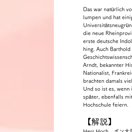
Das war natürlich vo
lumpen und hat einig
Universitätsneugrün
die neue Rheinprovi
erste deutsche Indo
hing. Auch Barthold
Geschichtswissenscha
Arndt, bekannter His
Nationalist, Frankre
brachten damals viel
Und so ist es, wenn 
später, ebenfalls mi
Hochschule feiern.
【解説】
Herr Hoch　ボン